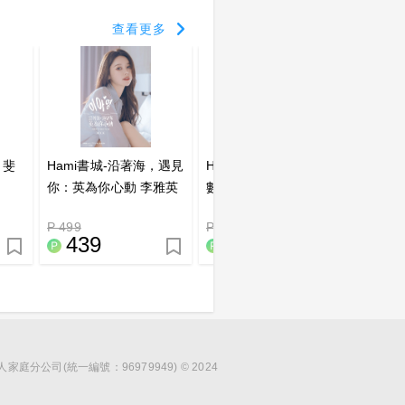
查看更多
 斐
Hami書城-沿著海，遇見
Hami書城-青瑟47 瑟七
Ham
你：英為你心動 李雅英
數位寫真—慶功版
院：富
1st台灣感性紙上電影系
P 499
P 350
P 266
列 數位版
439
308
2
分公司(統一編號：96979949) © 2024