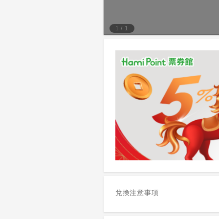
1
/
1
兌換注意事項