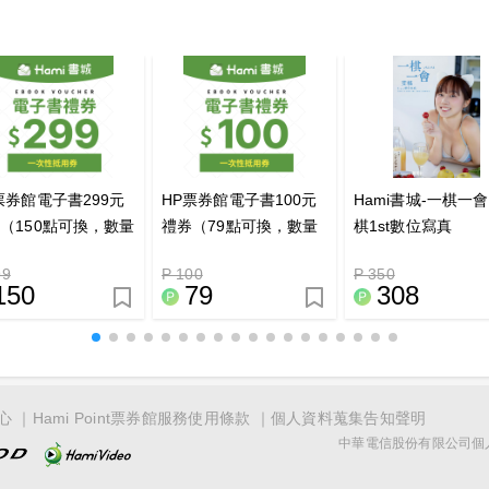
票券館電子書299元
HP票券館電子書100元
Hami書城-一棋一會
（150點可換，數量
禮券（79點可換，數量
棋1st數位寫真
限兌完為止）
有限兌完為止）
99
P 100
P 350
150
79
308
心
Hami Point票券館服務使用條款
個人資料蒐集告知聲明
中華電信股份有限公司個人家庭