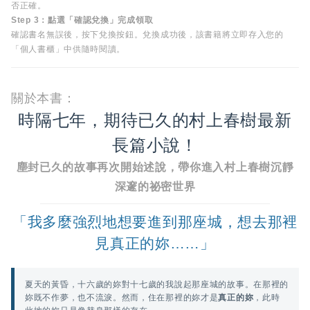
否正確。
Step 3：點選「確認兌換」完成領取
確認書名無誤後，按下兌換按鈕。兌換成功後，該書籍將立即存入您的
「個人書櫃」中供隨時閱讀。
關於本書：
時隔七年，期待已久的村上春樹最新
長篇小說！
塵封已久的故事再次開始述說，帶你進入村上春樹沉靜
深邃的祕密世界
「我多麼強烈地想要進到那座城，想去那裡
見真正的妳……」
夏天的黃昏，十六歲的妳對十七歲的我說起那座城的故事。在那裡的
妳既不作夢，也不流淚。然而，住在那裡的妳才是
真正的妳
，此時