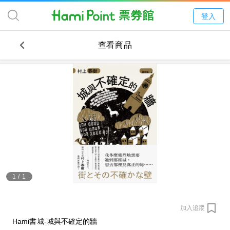
登入
查看商品
1
/
1
加入追蹤
Hami書城-城與不確定的牆