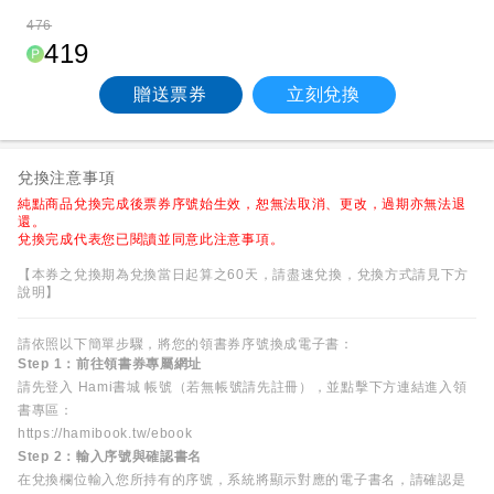
476
419
贈送票券
立刻兌換
兌換注意事項
純點商品兌換完成後票券序號始生效，恕無法取消、更改，過期亦無法退
還。
兌換完成代表您已閱讀並同意此注意事項。
【本券之兌換期為兌換當日起算之60天，請盡速兌換，兌換方式請見下方
說明】
請依照以下簡單步驟，將您的領書券序號換成電子書：
Step 1：前往領書券專屬網址
請先登入 Hami書城 帳號（若無帳號請先註冊），並點擊下方連結進入領
書專區：
https://hamibook.tw/ebook
Step 2：輸入序號與確認書名
在兌換欄位輸入您所持有的序號，系統將顯示對應的電子書名，請確認是