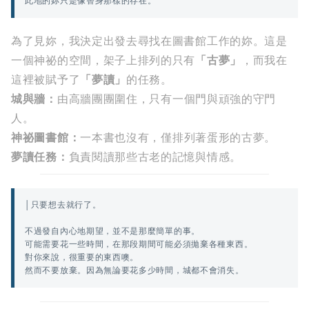
此地的妳只是像替身那樣的存在。
為了見妳，我決定出發去尋找在圖書館工作的妳。這是
一個神祕的空間，架子上排列的只有
「古夢」
，而我在
這裡被賦予了
「夢讀」
的任務。
城與牆：
由高牆團團圍住，只有一個門與頑強的守門
人。
神祕圖書館：
一本書也沒有，僅排列著蛋形的古夢。
夢讀任務：
負責閱讀那些古老的記憶與情感。
│只要想去就行了。
不過發自內心地期望，並不是那麼簡單的事。
可能需要花一些時間，在那段期間可能必須拋棄各種東西。
對你來說，很重要的東西噢。
然而不要放棄。因為無論要花多少時間，城都不會消失。