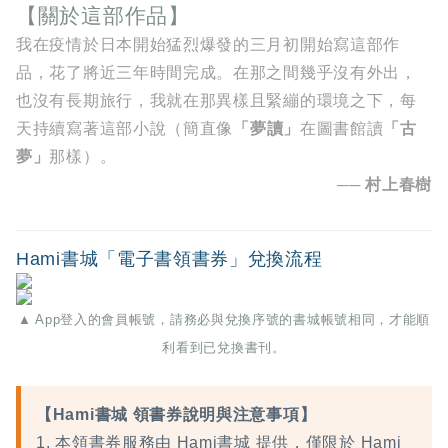
【關於這部作品】
我在疫情於日本開始猛烈爆發的三月初開始寫這部作
品，花了將近三年時間完成。在那之間幾乎沒有外出，
也沒有長期旅行，我就在那異樣且緊繃的環境之下，每
天持續寫著這部小說（簡直像
「夢讀」
在圖書館讀
「古
夢」
那樣）。
── 村上春樹
Hami書城「電子書領書券」兌換流程
▲ App登入的會員帳號，請務必與兌換序號的書城帳號相同，才能順
利看到已兌換書刊。
【Hami書城 領書券說明與注意事項】
1. 本領書券服務由 Hami書城 提供，僅限於 Hami