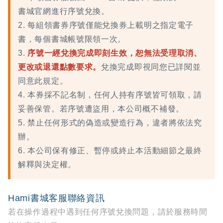
書城官網進行序號兌換。
2. 每組領書券序號僅能兌換券上載明之指定電子
書，每個書城帳號限領一次。
3.
序號一經兌換完成即刻生效，恕無法受理取消、
更改或退還點數要求。
兌換完成即視同您已詳閱並
同意此規定。
4. 本券採不記名制，任何人持有序號皆可領取，請
妥善保管。若序號遭盜用，本公司概不補發。
5. 禁止任何形式的偽造或變造行為，違者將依法究
辦。
6. 本公司保有修正、暫停或終止本活動細節之最終
解釋與決定權。
Hami書城客服聯絡資訊
若在操作過程中遇到任何序號兌換問題，請於服務時間