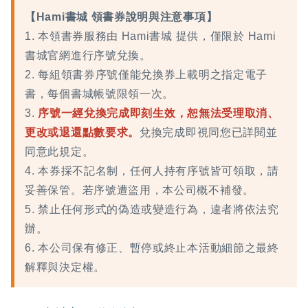
【Hami書城 領書券說明與注意事項】
1. 本領書券服務由 Hami書城 提供，僅限於 Hami
書城官網進行序號兌換。
2. 每組領書券序號僅能兌換券上載明之指定電子
書，每個書城帳號限領一次。
3.
序號一經兌換完成即刻生效，恕無法受理取消、
更改或退還點數要求。
兌換完成即視同您已詳閱並
同意此規定。
4. 本券採不記名制，任何人持有序號皆可領取，請
妥善保管。若序號遭盜用，本公司概不補發。
5. 禁止任何形式的偽造或變造行為，違者將依法究
辦。
6. 本公司保有修正、暫停或終止本活動細節之最終
解釋與決定權。