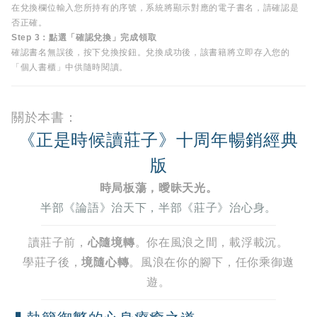
在兌換欄位輸入您所持有的序號，系統將顯示對應的電子書名，請確認是
否正確。
Step 3：點選「確認兌換」完成領取
確認書名無誤後，按下兌換按鈕。兌換成功後，該書籍將立即存入您的
「個人書櫃」中供隨時閱讀。
關於本書：
《正是時候讀莊子》十周年暢銷經典
版
時局板蕩，曖昧天光。
半部《論語》治天下，半部《莊子》治心身。
讀莊子前，
心隨境轉
。你在風浪之間，載浮載沉。
學莊子後，
境隨心轉
。風浪在你的腳下，任你乘御遨
遊。