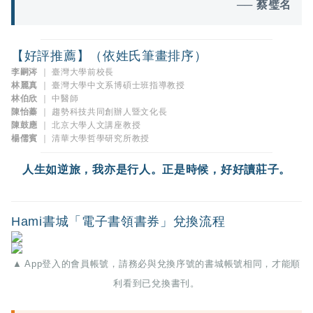
── 蔡璧名
【好評推薦】（依姓氏筆畫排序）
李嗣涔
｜ 臺灣大學前校長
林麗真
｜ 臺灣大學中文系博碩士班指導教授
林伯欣
｜ 中醫師
陳怡蓁
｜ 趨勢科技共同創辦人暨文化長
陳鼓應
｜ 北京大學人文講座教授
楊儒賓
｜ 清華大學哲學研究所教授
人生如逆旅，我亦是行人。正是時候，好好讀莊子。
Hami書城「電子書領書券」兌換流程
▲ App登入的會員帳號，請務必與兌換序號的書城帳號相同，才能順
利看到已兌換書刊。