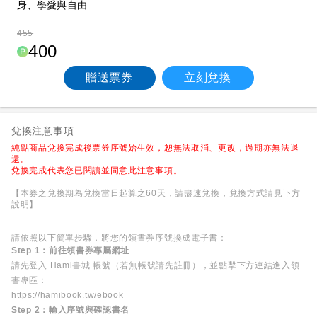
身、學愛與自由
455
400
贈送票券
立刻兌換
兌換注意事項
純點商品兌換完成後票券序號始生效，恕無法取消、更改，過期亦無法退
還。
兌換完成代表您已閱讀並同意此注意事項。
【本券之兌換期為兌換當日起算之60天，請盡速兌換，兌換方式請見下方
說明】
請依照以下簡單步驟，將您的領書券序號換成電子書：
Step 1：前往領書券專屬網址
請先登入 Hami書城 帳號（若無帳號請先註冊），並點擊下方連結進入領
書專區：
https://hamibook.tw/ebook
Step 2：輸入序號與確認書名