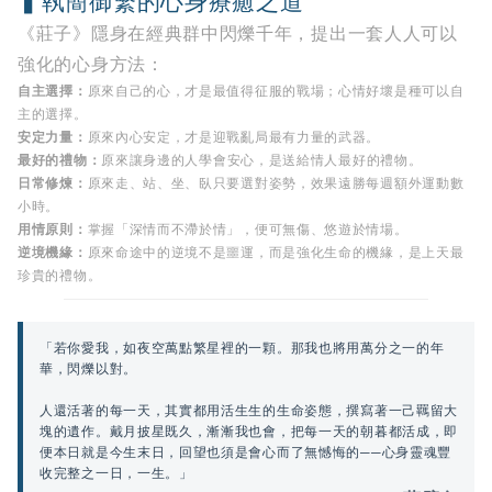
▍執簡御繁的心身療癒之道
《莊子》隱身在經典群中閃爍千年，提出一套人人可以
強化的心身方法：
自主選擇：
原來自己的心，才是最值得征服的戰場；心情好壞是種可以自
主的選擇。
安定力量：
原來內心安定，才是迎戰亂局最有力量的武器。
最好的禮物：
原來讓身邊的人學會安心，是送給情人最好的禮物。
日常修煉：
原來走、站、坐、臥只要選對姿勢，效果遠勝每週額外運動數
小時。
用情原則：
掌握「深情而不滯於情」，便可無傷、悠遊於情場。
逆境機緣：
原來命途中的逆境不是噩運，而是強化生命的機緣，是上天最
珍貴的禮物。
「若你愛我，如夜空萬點繁星裡的一顆。那我也將用萬分之一的年
華，閃爍以對。
人還活著的每一天，其實都用活生生的生命姿態，撰寫著一己羈留大
塊的遺作。戴月披星既久，漸漸我也會，把每一天的朝暮都活成，即
便本日就是今生末日，回望也須是會心而了無憾悔的──心身靈魂豐
收完整之一日，一生。」