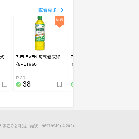
查看更多
精選
精選
美式
7-ELEVEN 每朝健康綠
7-ELEVEN 義美特濃巧
7-EL
茶PET650
克力小泡芙
(特大)
P 39
P 70
38
25
6
分公司(統一編號：96979949) © 2024