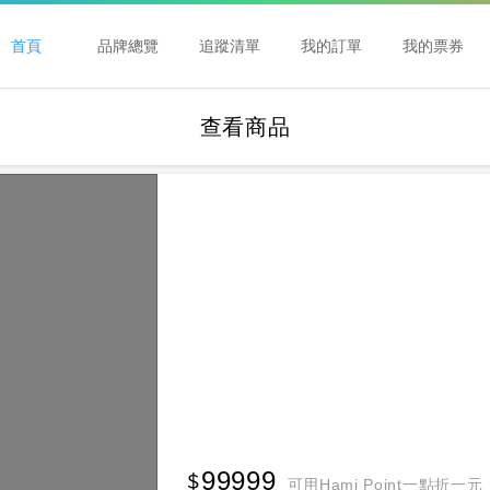
首頁
品牌總覽
追蹤清單
我的訂單
我的票券
查看商品
99999
可用Hami Point一點折一元