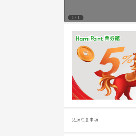
1
/
1
兌換注意事項