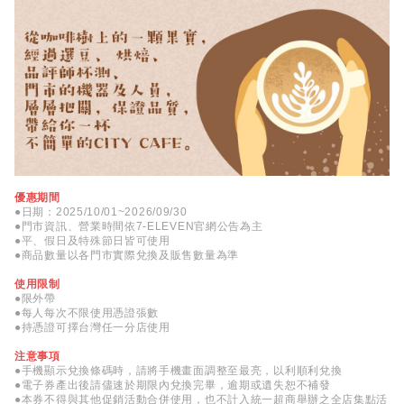
優惠期間
●日期：2025/10/01~2026/09/30
●門市資訊、營業時間依7-ELEVEN官網公告為主
●平、假日及特殊節日皆可使用
●商品數量以各門市實際兌換及販售數量為準
使用限制
●限外帶
●每人每次不限使用憑證張數
●持憑證可擇台灣任一分店使用
注意事項
●手機顯示兌換條碼時，請將手機畫面調整至最亮，以利順利兌換
●電子券產出後請儘速於期限內兌換完畢，逾期或遺失恕不補發
●本券不得與其他促銷活動合併使用，也不計入統一超商舉辦之全店集點活