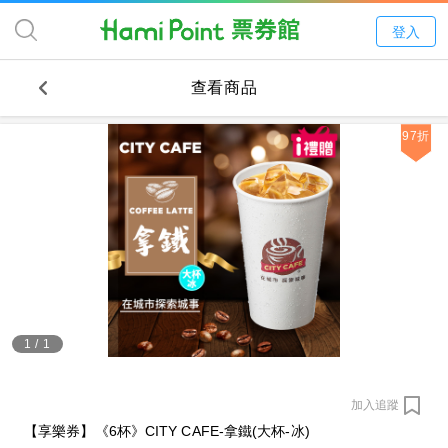
登入
查看商品
97折
1
/
1
加入追蹤
【享樂券】《6杯》CITY CAFE-拿鐵(大杯-冰)