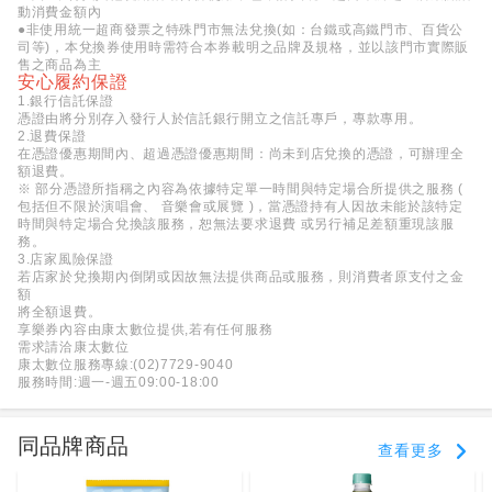
動消費金額內
●非使用統一超商發票之特殊門市無法兌換(如：台鐵或高鐵門市、百貨公
司等)，本兌換券使用時需符合本券載明之品牌及規格，並以該門市實際販
售之商品為主
安心履約保證
1.銀行信託保證
憑證由將分別存入發行人於信託銀行開立之信託專戶，專款專用。
2.退費保證
在憑證優惠期間內、超過憑證優惠期間：尚未到店兌換的憑證，可辦理全
額退費。
※ 部分憑證所指稱之內容為依據特定單一時間與特定場合所提供之服務 (
包括但不限於演唱會、 音樂會或展覽 )，當憑證持有人因故未能於該特定
時間與特定場合兌換該服務，恕無法要求退費 或另行補足差額重現該服
務。
3.店家風險保證
若店家於兌換期內倒閉或因故無法提供商品或服務，則消費者原支付之金
額
將全額退費。
享樂券內容由康太數位提供,若有任何服務
需求請洽康太數位
康太數位服務專線:(02)7729-9040
服務時間:週一-週五09:00-18:00
同品牌商品
查看更多