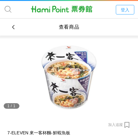
登入
查看商品
1
/
1
加入追蹤
7-ELEVEN 來一客杯麵-鮮蝦魚板