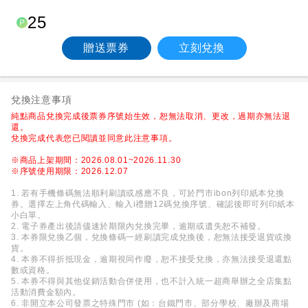
25
贈送票券
立刻兌換
兌換注意事項
純點商品兌換完成後票券序號始生效，恕無法取消、更改，過期亦無法退
還。
兌換完成代表您已閱讀並同意此注意事項。
※商品上架期間：2026.08.01~2026.11.30
※序號使用期限：2026.12.07
1. 若有手機條碼無法順利刷讀或感應不良，可於門市ibon列印紙本兌換
券。選擇左上角代碼輸入、輸入i禮贈12碼兌換序號、確認後即可列印紙本
小白單。
2. 電子券產出後請儘速於期限內兌換完畢，逾期或遺失恕不補發。
3. 本券限兌換乙個，兌換條碼一經刷讀完成兌換後，恕無法接受退貨或換
貨。
4. 本券不得折抵現金，逾期視同作廢，恕不接受兌換，亦無法接受退還點
數或資格。
5. 本券不得與其他促銷活動合併使用，也不計入統一超商舉辦之全店集點
活動消費金額內。
6. 非開立本公司發票之特殊門市 (如：台鐵門市、部分學校、廠辦及商場