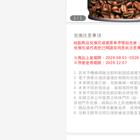
1
/
1
兌換注意事項
純點商品兌換完成後票券序號始生效
兌換完成代表您已閱讀並同意此注意
※商品上架期間：2026.08.01~2026.
※序號使用期限：2026.12.07
1. 若有手機條碼無法順利刷讀或感
2. 電子券產出後請儘速於期限內兌
3. 本券限兌換乙個，兌換條碼一經
4. 本券不得折抵現金，逾期視同作
5. 本券不得與其他促銷活動合併使
6. 非開立本公司發票之特殊門市 
其他門市兌換，綠島以外之其他離島
7. 贈品依各門市庫存數量為準，使
8. 活動主辦單位得以保留修改活動