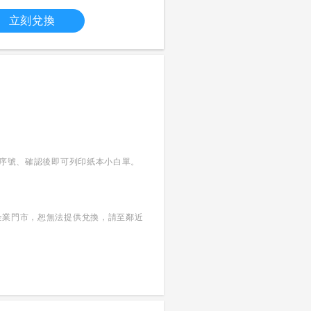
立刻兌換
兌換序號、確認後即可列印紙本小白單。
係企業門市，恕無法提供兌換，請至鄰近