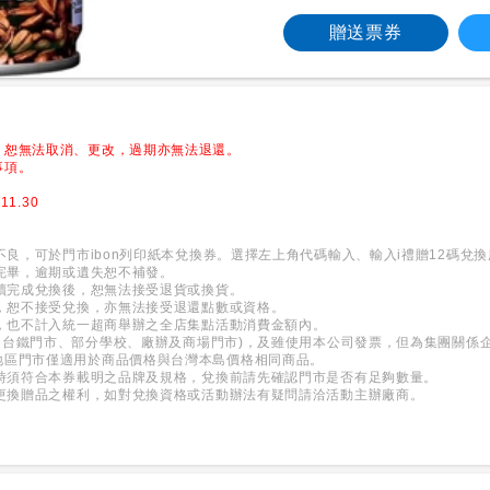
贈送票券
，恕無法取消、更改，過期亦無法退還。
事項。
11.30
應不良，可於門市ibon列印紙本兌換券。選擇左上角代碼輸入、輸入i禮贈12碼
換完畢，逾期或遺失恕不補發。
刷讀完成兌換後，恕無法接受退貨或換貨。
廢，恕不接受兌換，亦無法接受退還點數或資格。
用，也不計入統一超商舉辦之全店集點活動消費金額內。
(如：台鐵門市、部分學校、廠辦及商場門市)，及雖使用本公司發票，但為集團關
地區門市僅適用於商品價格與台灣本島價格相同商品。
用時須符合本券載明之品牌及規格，兌換前請先確認門市是否有足夠數量。
及更換贈品之權利，如對兌換資格或活動辦法有疑問請洽活動主辦廠商。