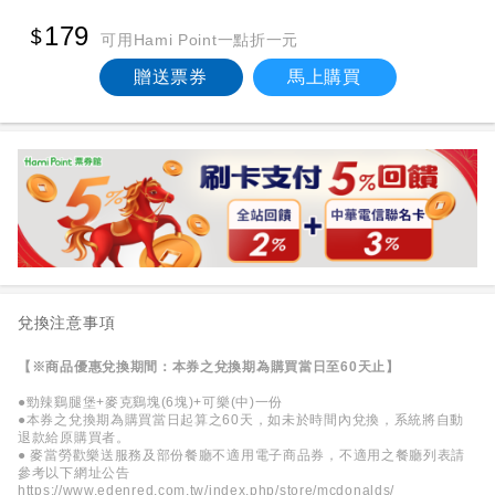
179
可用Hami Point一點折一元
贈送票券
馬上購買
兌換注意事項
【※商品優惠兌換期間：本券之兌換期為購買當日至60天止】
●勁辣鷄腿堡+麥克鷄塊(6塊)+可樂(中)一份
●本券之兌換期為購買當日起算之60天，如未於時間內兌換，系統將自動
退款給原購買者。
● 麥當勞歡樂送服務及部份餐廳不適用電子商品券，不適用之餐廳列表請
參考以下網址公告
https://www.edenred.com.tw/index.php/store/mcdonalds/