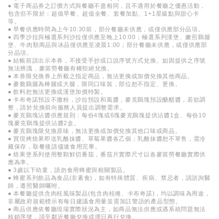
● 電子商品券之訂價方式與餐廳不盡相同，且不適用於餐廳之優惠活動，
包含但不限於：超值早餐、超值全餐、套餐加點、1+1星級點與甜心卡
等。
● 早餐供應時間為上午10:30前，部分餐廳未供應，或僅供應部分品項。
● 四季沙拉與極選系列沙拉僅供應至晚上10:00；極選系列漢堡、嫩煎鷄腿
堡、牛肉類商品與冰品僅供應至凌晨1:00；部分餐廳未供應，或僅供應部
分品項。
● 結帳前請出示本券，不接受手抄或口說序號方式兌換。如因提供之序號
無法辨識，麥當勞餐廳有權拒絕兌換。
● 本券限兌換券上所載之指定商品，無法更換或加價兌換其他商品。
● 麥脆鷄腿為棒腿或大腿，限同口味裝，部位恕不指定、更換。
● 飲料恕無法更換或漢堡加價特製。
● 卡布奇諾預設不撒粉，沙拉預設和風醬，麥克鷄塊預設醣醋醬，若欲調
整，請於兌換前向服務人員提出調整需求。
● 麥克鷄塊沾醬供應規則：每份4塊或6塊麥克鷄塊提供沾醬1盒、每份10
塊麥克鷄塊提供沾醬2盒。
● 麥克鷄塊限兌換原味，無法更換或加價兌換其他口味或商品。
● 買現烤焙果即送乳酪抹醬、草莓果醬各乙個；乳酪抹醬恕不單售，需冷
藏保存，取餐後請儘速食用完畢。
● 焙果堡系列使用整顆鮮切番茄，番茄片實際尺寸以各麥當勞餐廳實際供
應為準。
● 3歲以下幼童，請勿食用蜂蜜與相關製品。
● 蜂蜜系列飲品為食品(非素食)，如有特殊體質、疾病、禁忌者，請諮詢醫
師，遵照醫師囑咐。
● 本餐廳提供含肉桂風味製品(包含肉桂捲、卡布奇諾)，均以調味為用途，
非屬政府規範標示有每日建議食用量並需加註警語的產品型態。
● 商品供應依餐廳現場實際狀況為主，如商品無法供應或遇系統問題無法
核銷序號，請至鄰近餐廳兌換或擇日再行兌換。