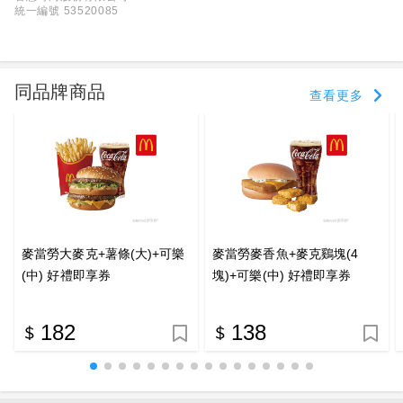
統一編號 53520085
同品牌商品
查看更多
麥當勞大麥克+薯條(大)+可樂
麥當勞麥香魚+麥克鷄塊(4
(中) 好禮即享券
塊)+可樂(中) 好禮即享券
182
138