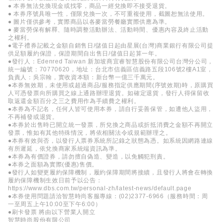
● 本券無法兌換現金或找零，商品一經兌換即不接受退貨。
● 本券序號具唯一性，僅限兌換一次，不可重複使用，截圖恕無法使用。
● 圖片僅供參考，實際商品以各麥當勞餐廳實際供應為準。
● 麥當勞保有解釋、隨時調整活動辦法、活動時間、優惠內容及終止活動
之權利。
●電子禮券記載之金額自銷售日/儲值日起由星展(台灣)商業銀行有限公司提
供足額履約保證，保證期間自出售日/儲值日起算一年。
●發行人：Edenred Taiwan 新加坡商宜睿智慧股份有限公司台灣分公司，
統一編號：70770620，地址：台北市信義區信義路五段106號2樓A1室，
負責人：吳宗翰，實收資本額：新台幣一億三千萬元。
●本券無效期，未使用或超過商品/服務指定供應期間(序號效期)時，原購買
人可憑發票向所購買之線上通路辦理退貨。如確定退貨，發行人得保留收
取返還金額百分之三之費用作為手續費之權利。
●本券為不記名，任何人皆可使用本券，請自行妥善保管，如遭他人盜用，
不再補發或退貨。
●本券於出售時已開立統一發票，所兌換之商品或折抵消費之金額不再開立
發票，惟如有其他特殊情況，將依相關法令或規範辦理之。
●本券有效與否，以發行人票券系統所記錄之狀態為憑。如系統因網路連線
有所遲延，依兌換商家系統端資訊為準。
●本券為有價證券，請勿擅自偽造、變造，以免觸犯刑責。
●本券之面額為實際(優惠)售價。
●發行人如變更履約保障機制，履約保障期間將接續，且發行人將會在轉換
履約保障機制生效日前予以公告：
https://www.dbs.com.tw/personal-zh/latest-news/default.page
●本券使用問題請洽智慧時尚客服專線：(02)2377-6966（服務時間：周
一至周五上午10:00至下午6:00）
●刷卡發票 將由以下營業人開立
智慧時尚股份有限公司