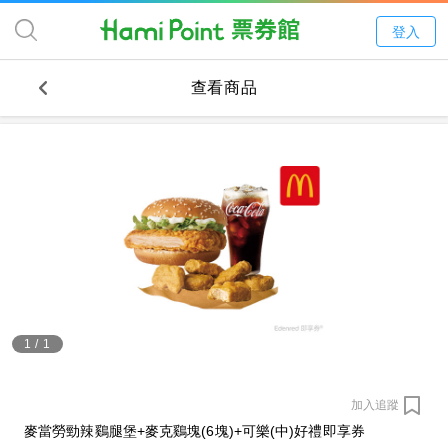
登入
查看商品
1
/
1
加入追蹤
麥當勞勁辣鷄腿堡+麥克鷄塊(6塊)+可樂(中)好禮即享券