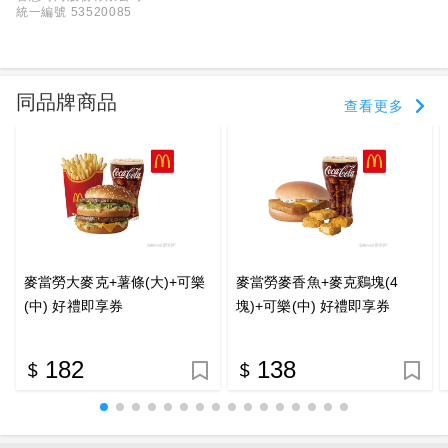
統一編號 53520085
同品牌商品
查看更多
麥當勞大麥克+薯條(大)+可樂
麥當勞麥香魚+麥克鷄塊(4
(中) 好禮即享券
塊)+可樂(中) 好禮即享券
182
138