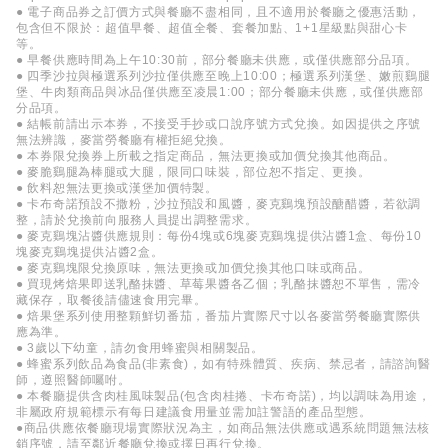
● 電子商品券之訂價方式與餐廳不盡相同，且不適用於餐廳之優惠活動，
包含但不限於：超值早餐、超值全餐、套餐加點、1+1星級點與甜心卡
等。
● 早餐供應時間為上午10:30前，部分餐廳未供應，或僅供應部分品項。
● 四季沙拉與極選系列沙拉僅供應至晚上10:00；極選系列漢堡、嫩煎鷄腿
堡、牛肉類商品與冰品僅供應至凌晨1:00；部分餐廳未供應，或僅供應部
分品項。
● 結帳前請出示本券，不接受手抄或口說序號方式兌換。如因提供之序號
無法辨識，麥當勞餐廳有權拒絕兌換。
● 本券限兌換券上所載之指定商品，無法更換或加價兌換其他商品。
● 麥脆鷄腿為棒腿或大腿，限同口味裝，部位恕不指定、更換。
● 飲料恕無法更換或漢堡加價特製。
● 卡布奇諾預設不撒粉，沙拉預設和風醬，麥克鷄塊預設醣醋醬，若欲調
整，請於兌換前向服務人員提出調整需求。
● 麥克鷄塊沾醬供應規則：每份4塊或6塊麥克鷄塊提供沾醬1盒、每份10
塊麥克鷄塊提供沾醬2盒。
● 麥克鷄塊限兌換原味，無法更換或加價兌換其他口味或商品。
● 買現烤焙果即送乳酪抹醬、草莓果醬各乙個；乳酪抹醬恕不單售，需冷
藏保存，取餐後請儘速食用完畢。
● 焙果堡系列使用整顆鮮切番茄，番茄片實際尺寸以各麥當勞餐廳實際供
應為準。
● 3歲以下幼童，請勿食用蜂蜜與相關製品。
● 蜂蜜系列飲品為食品(非素食)，如有特殊體質、疾病、禁忌者，請諮詢醫
師，遵照醫師囑咐。
● 本餐廳提供含肉桂風味製品(包含肉桂捲、卡布奇諾)，均以調味為用途，
非屬政府規範標示有每日建議食用量並需加註警語的產品型態。
●商品供應依餐廳現場實際狀況為主，如商品無法供應或遇系統問題無法核
銷序號，請至鄰近餐廳兌換或擇日再行兌換。