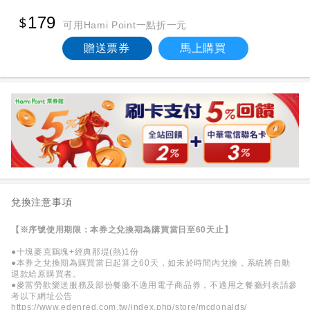
179
可用Hami Point一點折一元
贈送票券
馬上購買
兌換注意事項
【※序號使用期限：本券之兌換期為購買當日至60天止】
●十塊麥克鷄塊+經典那堤(熱)1份
●本券之兌換期為購買當日起算之60天，如未於時間內兌換，系統將自動
退款給原購買者。
●麥當勞歡樂送服務及部份餐廳不適用電子商品券，不適用之餐廳列表請參
考以下網址公告
https://www.edenred.com.tw/index.php/store/mcdonalds/