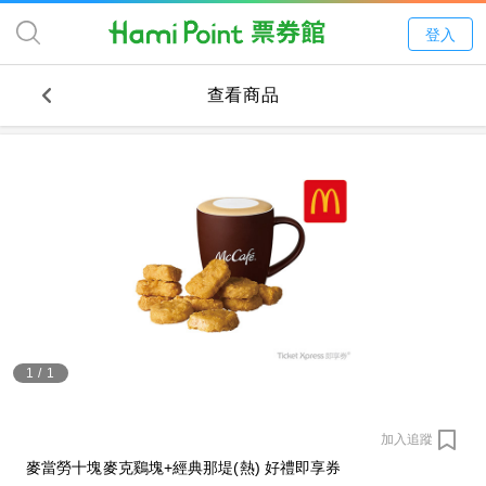
登入
查看商品
1
/
1
加入追蹤
麥當勞十塊麥克鷄塊+經典那堤(熱) 好禮即享券