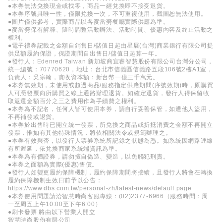
●本券無法兌換現金或找零，商品一經兌換即不接受退貨。
●本券序號具唯一性，僅限兌換一次，不可重複使用，截圖恕無法使用。
●圖片僅供參考，實際商品以各麥當勞餐廳實際供應為準。
●麥當勞保有解釋、隨時調整活動辦法、活動時間、優惠內容及終止活動之
權利。
●電子禮券記載之金額自銷售日/儲值日起由星展(台灣)商業銀行有限公司提
供足額履約保證，保證期間自出售日/儲值日起算一年。
●發行人：Edenred Taiwan 新加坡商宜睿智慧股份有限公司台灣分公司，
統一編號：70770620，地址：台北市信義區信義路五段106號2樓A1室，
負責人：吳宗翰，實收資本額：新台幣一億三千萬元。
●本券無效期，未使用或超過商品/服務指定供應期間(序號效期)時，原購買
人可憑發票向所購買之線上通路辦理退貨。如確定退貨，發行人得保留收
取返還金額百分之三之費用作為手續費之權利。
●本券為不記名，任何人皆可使用本券，請自行妥善保管，如遭他人盜用，
不再補發或退貨。
●本券於出售時已開立統一發票，所兌換之商品或折抵消費之金額不再開立
發票，惟如有其他特殊情況，將依相關法令或規範辦理之。
●本券有效與否，以發行人票券系統所記錄之狀態為憑。如系統因網路連線
有所遲延，依兌換商家系統端資訊為準。
●本券為有價證券，請勿擅自偽造、變造，以免觸犯刑責。
●本券之面額為實際(優惠)售價。
●發行人如變更履約保障機制，履約保障期間將接續，且發行人將會在轉換
履約保障機制生效日前予以公告：
https://www.dbs.com.tw/personal-zh/latest-news/default.page
●本券使用問題請洽智慧時尚客服專線：(02)2377-6966（服務時間：周
一至周五上午10:00至下午6:00）
●刷卡發票 將由以下營業人開立
智慧時尚股份有限公司