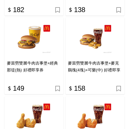
182
138
麥當勞雙層牛肉吉事堡+經典
麥當勞雙層牛肉吉事堡+麥克
那堤(熱) 好禮即享券
鷄塊(4塊)+可樂(中) 好禮即享
券
149
158