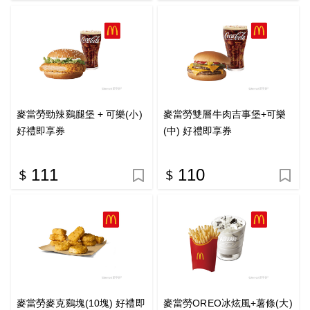
麥當勞勁辣鷄腿堡 + 可樂(小)
麥當勞雙層牛肉吉事堡+可樂
好禮即享券
(中) 好禮即享券
111
110
麥當勞麥克鷄塊(10塊) 好禮即
麥當勞OREO冰炫風+薯條(大)