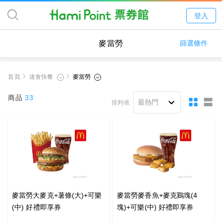
登入
麥當勞
篩選條件
首頁
商品
33
排列依
麥當勞大麥克+薯條(大)+可樂
麥當勞麥香魚+麥克鷄塊(4
(中) 好禮即享券
塊)+可樂(中) 好禮即享券