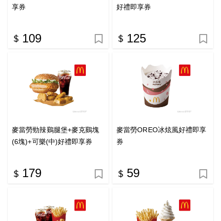
享券
好禮即享券
109
125
麥當勞勁辣鷄腿堡+麥克鷄塊
麥當勞OREO冰炫風好禮即享
(6塊)+可樂(中)好禮即享券
券
179
59