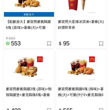
點數放大
【點數放大】麥當勞麥脆鷄腿
麥當勞大蛋捲冰淇淋+薯條(大)
6塊 (原味)+薯條(大)+可樂
好禮即享券
(中)*2+麥克鷄塊6塊即享券-點
P 565
數兌換
553
95
麥當勞麥脆鷄腿2塊 (原味)+勁
麥當勞麥脆鷄腿6塊 (辣味)+薯
辣鷄腿堡+麥克鷄塊6塊+薯條
條(大)+可樂(中)*2+麥克鷄塊6
(大)+可樂(中)*2好禮即享券
塊好禮即享券