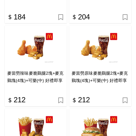
即享券
184
204
麥當勞辣味麥脆鷄腿2塊+麥克
麥當勞原味麥脆鷄腿2塊+麥克
鷄塊(4塊)+可樂(中) 好禮即享
鷄塊(4塊)+可樂(中) 好禮即享
券
券
212
212