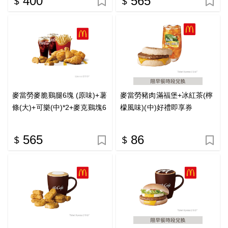
400
565
麥當勞麥脆鷄腿6塊 (原味)+薯
麥當勞豬肉滿福堡+冰紅茶(檸
條(大)+可樂(中)*2+麥克鷄塊6
檬風味)(中)好禮即享券
塊好禮即享券
565
86