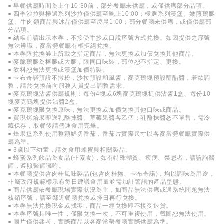
● 早餐供應時間為上午10:30前，部分餐廳未供應，或僅供應部分品項。
● 四季沙拉與極選系列沙拉僅供應至晚上10:00；極選系列漢堡、嫩煎鷄腿
堡、牛肉類商品與冰品僅供應至凌晨1:00；部分餐廳未供應，或僅供應部
分品項。
● 結帳前請出示本券，不接受手抄或口說序號方式兌換。如因提供之序號
無法辨識，麥當勞餐廳有權拒絕兌換。
● 本券限兌換券上所載之指定商品，無法更換或加價兌換其他商品。
● 麥脆鷄腿為棒腿或大腿，限同口味裝，部位恕不指定、更換。
● 飲料恕無法更換或漢堡加價特製。
● 卡布奇諾預設不撒粉，沙拉預設和風醬，麥克鷄塊預設醣醋醬，若欲調
整，請於兌換前向服務人員提出調整需求。
● 麥克鷄塊沾醬供應規則：每份4塊或6塊麥克鷄塊提供沾醬1盒、每份10
塊麥克鷄塊提供沾醬2盒。
● 麥克鷄塊限兌換原味，無法更換或加價兌換其他口味或商品。
● 買現烤焙果即送乳酪抹醬、草莓果醬各乙個；乳酪抹醬恕不單售，需冷
藏保存，取餐後請儘速食用完畢。
● 焙果堡系列使用整顆鮮切番茄，番茄片實際尺寸以各麥當勞餐廳實際供
應為準。
● 3歲以下幼童，請勿食用蜂蜜與相關製品。
● 蜂蜜系列飲品為食品(非素食)，如有特殊體質、疾病、禁忌者，請諮詢醫
師，遵照醫師囑咐。
● 本餐廳提供含肉桂風味製品(包含肉桂捲、卡布奇諾)，均以調味為用途，
非屬政府規範標示有每日建議食用量並需加註警語的產品型態。
● 商品供應依餐廳現場實際狀況為主，如商品無法供應或遇系統問題無法
核銷序號，請至鄰近餐廳兌換或擇日再行兌換。
● 本券無法兌換現金或找零，商品一經兌換即不接受退貨。
● 本券序號具唯一性，僅限兌換一次，不可重複使用，截圖恕無法使用。
● 圖片僅供參考，實際商品以各麥當勞餐廳實際供應為準。