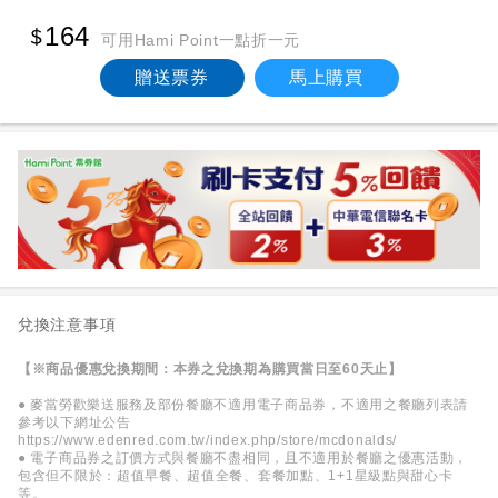
164
可用Hami Point一點折一元
贈送票券
馬上購買
兌換注意事項
【※商品優惠兌換期間：本券之兌換期為購買當日至60天止】
● 麥當勞歡樂送服務及部份餐廳不適用電子商品券，不適用之餐廳列表請
參考以下網址公告
https://www.edenred.com.tw/index.php/store/mcdonalds/
● 電子商品券之訂價方式與餐廳不盡相同，且不適用於餐廳之優惠活動，
包含但不限於：超值早餐、超值全餐、套餐加點、1+1星級點與甜心卡
等。