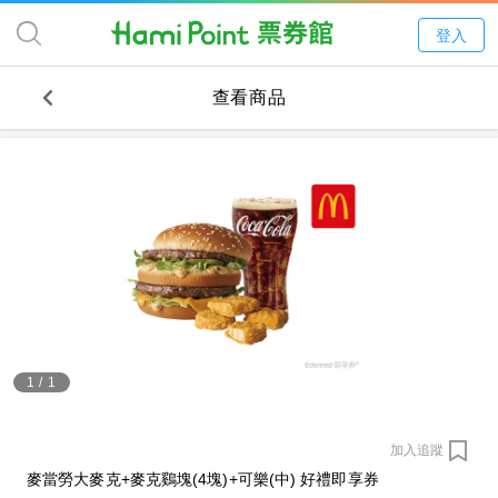
登入
查看商品
1
/
1
加入追蹤
麥當勞大麥克+麥克鷄塊(4塊)+可樂(中) 好禮即享券