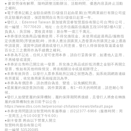
● 麥當勞保有解釋、隨時調整活動辦法、活動時間、優惠內容及終止活動
之權利。
●電子禮券記載之金額自銷售日/儲值日起由星展(台灣)商業銀行有限公司提
供足額履約保證，保證期間自出售日/儲值日起算一年。
●發行人：Edenred Taiwan 新加坡商宜睿智慧股份有限公司台灣分公司，
統一編號：70770620，地址：台北市信義區信義路五段106號2樓A1室，
負責人：吳宗翰，實收資本額：新台幣一億三千萬元。
●本券僅供兌換商品/服務使用，不得兌換現金。未使用或超過商品/服務指
定供應期間(序號效期)時，持券人應洽原購買人憑發票向所購買之線上通路
申請退貨。退貨申請經通路或發行人同意後，發行人得保留收取返還金額
百分之三之費用作為手續費之權利。
●本券為不記名，任何人皆可使用本券，請自行妥善保管，如遭他人盜用，
不再補發或退貨。
●本券於出售時已開立統一發票，所兌換之商品或折抵消費之金額不再開立
發票，惟如有其他特殊情況，將依相關法令或規範辦理之。
●本券有效與否，以發行人票券系統所記錄之狀態為憑。如系統因網路連線
有所遲延，依兌換商家系統端資訊為準。
●本券為有價證券，請勿擅自偽造、變造，以免觸犯刑責。
●星展履約保證查詢功能，因作業因素，有1~45天的時間差，請您耐心等
候。
●發行人如變更履約保障機制，履約保障期間將接續，且發行人將會在轉換
履約保障機制生效日前予以公告：
https://www.dbs.com.tw/personal-zh/latest-news/default.page
●本券使用問題請洽智慧時尚客服專線：(02)2377-6966（服務時間：周
一至周五上午10:00至下午6:00）
●刷卡發票 將由以下營業人開立
智慧時尚股份有限公司
統一編號 53520085