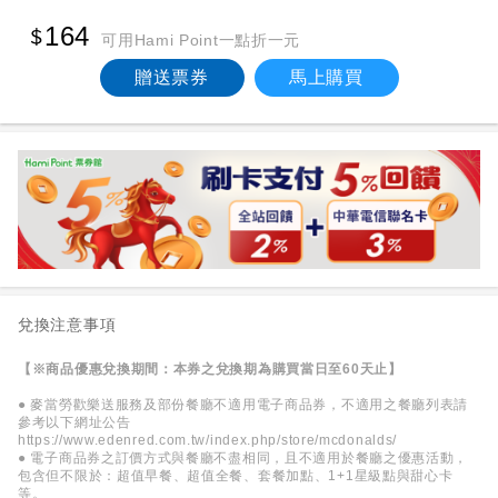
164
可用Hami Point一點折一元
贈送票券
馬上購買
兌換注意事項
【※商品優惠兌換期間：本券之兌換期為購買當日至60天止】
● 麥當勞歡樂送服務及部份餐廳不適用電子商品券，不適用之餐廳列表請
參考以下網址公告
https://www.edenred.com.tw/index.php/store/mcdonalds/
● 電子商品券之訂價方式與餐廳不盡相同，且不適用於餐廳之優惠活動，
包含但不限於：超值早餐、超值全餐、套餐加點、1+1星級點與甜心卡
等。