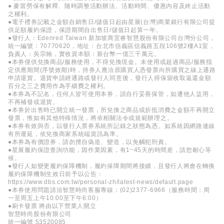
● 麥當勞保有解釋、隨時調整活動辦法、活動時間、優惠內容及終止活動
之權利。
●電子禮券記載之金額自銷售日/儲值日起由星展(台灣)商業銀行有限公司提
供足額履約保證，保證期間自出售日/儲值日起算一年。
●發行人：Edenred Taiwan 新加坡商宜睿智慧股份有限公司台灣分公司，
統一編號：70770620，地址：台北市信義區信義路五段106號2樓A1室，
負責人：吳宗翰，實收資本額：新台幣一億三千萬元。
●本券僅供兌換商品/服務使用，不得兌換現金。未使用或超過商品/服務指
定供應期間(序號效期)時，持券人應洽原購買人憑發票向所購買之線上通路
申請退貨。退貨申請經通路或發行人同意後，發行人得保留收取返還金額
百分之三之費用作為手續費之權利。
●本券為不記名，任何人皆可使用本券，請自行妥善保管，如遭他人盜用，
不再補發或退貨。
●本券於出售時已開立統一發票，所兌換之商品或折抵消費之金額不再開立
發票，惟如有其他特殊情況，將依相關法令或規範辦理之。
●本券有效與否，以發行人票券系統所記錄之狀態為憑。如系統因網路連線
有所遲延，依兌換商家系統端資訊為準。
●本券為有價證券，請勿擅自偽造、變造，以免觸犯刑責。
●星展履約保證查詢功能，因作業因素，有1~45天的時間差，請您耐心等
候。
●發行人如變更履約保障機制，履約保障期間將接續，且發行人將會在轉換
履約保障機制生效日前予以公告：
https://www.dbs.com.tw/personal-zh/latest-news/default.page
●本券使用問題請洽智慧時尚客服專線：(02)2377-6966（服務時間：周
一至周五上午10:00至下午6:00）
●刷卡發票 將由以下營業人開立
智慧時尚股份有限公司
統一編號 53520085