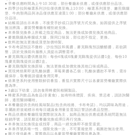
● 早餐供應時間為上午10:30前，部分餐廳未供應，或僅供應部分品項。
● 四季沙拉與極選系列沙拉僅供應至晚上10:00；極選系列漢堡、嫩煎鷄腿
堡、牛肉類商品與冰品僅供應至凌晨1:00；部分餐廳未供應，或僅供應部
分品項。
● 結帳前請出示本券，不接受手抄或口說序號方式兌換。如因提供之序號
無法辨識，麥當勞餐廳有權拒絕兌換。
● 本券限兌換券上所載之指定商品，無法更換或加價兌換其他商品。
● 麥脆鷄腿為棒腿或大腿，限同口味裝，部位恕不指定、更換。
● 飲料恕無法更換或漢堡加價特製。
● 卡布奇諾預設不撒粉，沙拉預設和風醬，麥克鷄塊預設醣醋醬，若欲調
整，請於兌換前向服務人員提出調整需求。
● 麥克鷄塊沾醬供應規則：每份4塊或6塊麥克鷄塊提供沾醬1盒、每份10
塊麥克鷄塊提供沾醬2盒。
● 麥克鷄塊限兌換原味，無法更換或加價兌換其他口味或商品。
● 買現烤焙果即送乳酪抹醬、草莓果醬各乙個；乳酪抹醬恕不單售，需冷
藏保存，取餐後請儘速食用完畢。
● 焙果堡系列使用整顆鮮切番茄，番茄片實際尺寸以各麥當勞餐廳實際供
應為準。
● 3歲以下幼童，請勿食用蜂蜜與相關製品。
● 蜂蜜系列飲品為食品(非素食)，如有特殊體質、疾病、禁忌者，請諮詢醫
師，遵照醫師囑咐。
● 本餐廳提供含肉桂風味製品(包含肉桂捲、卡布奇諾)，均以調味為用途，
非屬政府規範標示有每日建議食用量並需加註警語的產品型態。
● 商品供應依餐廳現場實際狀況為主，如商品無法供應或遇系統問題無法
核銷序號，請至鄰近餐廳兌換或擇日再行兌換。
● 本券無法兌換現金或找零，商品一經兌換即不接受退貨。
● 本券序號具唯一性，僅限兌換一次，不可重複使用，截圖恕無法使用。
● 圖片僅供參考，實際商品以各麥當勞餐廳實際供應為準。