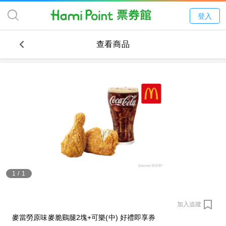
登入
查看商品
1
/
1
加入追蹤
麥當勞原味麥脆鷄腿2塊+可樂(中) 好禮即享券