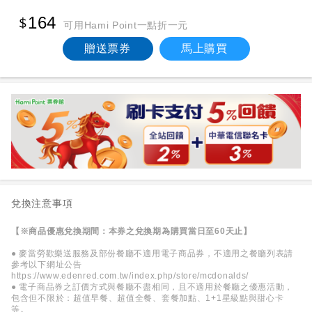
164
可用Hami Point一點折一元
贈送票券
馬上購買
兌換注意事項
【※商品優惠兌換期間：本券之兌換期為購買當日至60天止】
● 麥當勞歡樂送服務及部份餐廳不適用電子商品券，不適用之餐廳列表請
參考以下網址公告
https://www.edenred.com.tw/index.php/store/mcdonalds/
● 電子商品券之訂價方式與餐廳不盡相同，且不適用於餐廳之優惠活動，
包含但不限於：超值早餐、超值全餐、套餐加點、1+1星級點與甜心卡
等。