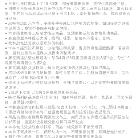
● 早餐供應時間為上午10:30前，部分餐廳未供應，或僅供應部分品項。
● 四季沙拉與極選系列沙拉僅供應至晚上10:00；極選系列漢堡、嫩煎鷄腿
堡、牛肉類商品與冰品僅供應至凌晨1:00；部分餐廳未供應，或僅供應部
分品項。
● 結帳前請出示本券，不接受手抄或口說序號方式兌換。如因提供之序號
無法辨識，麥當勞餐廳有權拒絕兌換。
● 本券限兌換券上所載之指定商品，無法更換或加價兌換其他商品。
● 麥脆鷄腿為棒腿或大腿，限同口味裝，部位恕不指定、更換。
● 飲料恕無法更換或漢堡加價特製。
● 卡布奇諾預設不撒粉，沙拉預設和風醬，麥克鷄塊預設醣醋醬，若欲調
整，請於兌換前向服務人員提出調整需求。
● 麥克鷄塊沾醬供應規則：每份4塊或6塊麥克鷄塊提供沾醬1盒、每份10
塊麥克鷄塊提供沾醬2盒。
● 麥克鷄塊限兌換原味，無法更換或加價兌換其他口味或商品。
● 買現烤焙果即送乳酪抹醬、草莓果醬各乙個；乳酪抹醬恕不單售，需冷
藏保存，取餐後請儘速食用完畢。
● 焙果堡系列使用整顆鮮切番茄，番茄片實際尺寸以各麥當勞餐廳實際供
應為準。
● 3歲以下幼童，請勿食用蜂蜜與相關製品。
● 蜂蜜系列飲品為食品(非素食)，如有特殊體質、疾病、禁忌者，請諮詢醫
師，遵照醫師囑咐。
● 本餐廳提供含肉桂風味製品(包含肉桂捲、卡布奇諾)，均以調味為用途，
非屬政府規範標示有每日建議食用量並需加註警語的產品型態。
● 商品供應依餐廳現場實際狀況為主，如商品無法供應或遇系統問題無法
核銷序號，請至鄰近餐廳兌換或擇日再行兌換。
● 本券無法兌換現金或找零，商品一經兌換即不接受退貨。
● 本券序號具唯一性，僅限兌換一次，不可重複使用，截圖恕無法使用。
● 圖片僅供參考，實際商品以各麥當勞餐廳實際供應為準。