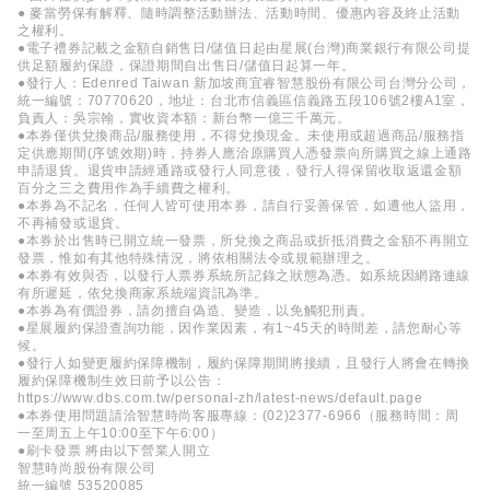
● 麥當勞保有解釋、隨時調整活動辦法、活動時間、優惠內容及終止活動
之權利。
●電子禮券記載之金額自銷售日/儲值日起由星展(台灣)商業銀行有限公司提
供足額履約保證，保證期間自出售日/儲值日起算一年。
●發行人：Edenred Taiwan 新加坡商宜睿智慧股份有限公司台灣分公司，
統一編號：70770620，地址：台北市信義區信義路五段106號2樓A1室，
負責人：吳宗翰，實收資本額：新台幣一億三千萬元。
●本券僅供兌換商品/服務使用，不得兌換現金。未使用或超過商品/服務指
定供應期間(序號效期)時，持券人應洽原購買人憑發票向所購買之線上通路
申請退貨。退貨申請經通路或發行人同意後，發行人得保留收取返還金額
百分之三之費用作為手續費之權利。
●本券為不記名，任何人皆可使用本券，請自行妥善保管，如遭他人盜用，
不再補發或退貨。
●本券於出售時已開立統一發票，所兌換之商品或折抵消費之金額不再開立
發票，惟如有其他特殊情況，將依相關法令或規範辦理之。
●本券有效與否，以發行人票券系統所記錄之狀態為憑。如系統因網路連線
有所遲延，依兌換商家系統端資訊為準。
●本券為有價證券，請勿擅自偽造、變造，以免觸犯刑責。
●星展履約保證查詢功能，因作業因素，有1~45天的時間差，請您耐心等
候。
●發行人如變更履約保障機制，履約保障期間將接續，且發行人將會在轉換
履約保障機制生效日前予以公告：
https://www.dbs.com.tw/personal-zh/latest-news/default.page
●本券使用問題請洽智慧時尚客服專線：(02)2377-6966（服務時間：周
一至周五上午10:00至下午6:00）
●刷卡發票 將由以下營業人開立
智慧時尚股份有限公司
統一編號 53520085