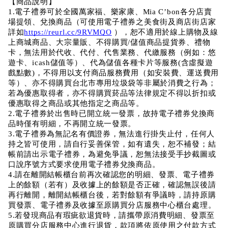
【商品說明】
1.電子禮券可於全國萬家福、樂家康、Mia C’bon各分店賣
場提領、兌換商品（可使用電子禮券之美食街及商店街店家
詳如
https://reurl.cc/9RVMQO
 ），恕不適用於線上購物及線
上商城商品、大宗量販、不得購買/儲值商品提貨券、禮物
卡，無法用於代收、代付、代售業務、代繳服務（例如：悠
遊卡、icash儲值等）、代為儲值各種卡片等服務(含虛擬遊
戲點數)，不得用以支付商品服務費用（如安裝費、運送費用
等）、亦不得購買台北市專用垃圾袋等非屬於消費之行為；
若為優惠取得者，亦不得購買菸品等法律規定不得以折扣或
優惠取得之商品或其他指定之商品等。
2.電子禮券於出售時已開立統一發票，故持電子禮券兌換商
品時僅有明細，不再開立統一發票。
3.電子禮券為無記名有價證券，無法進行掛失止付，任何人
持之皆可使用，請自行妥善保管，如有遺失，恕不補發；結
帳前請出示電子禮券，為避免爭議，恕無法接受手抄截圖或
口說序號方式要求使用電子禮券兌換商品。
4.請在離開結帳櫃台前再次確認您的明細、發票、電子禮券
上的餘額（若有）及收據上的餘額是否正確，確認無誤後請
再行離開，離開結帳櫃台後，若對餘額有爭議時，請持原購
買發票、電子禮券及收據至原購買分店服務中心櫃台處理。
5.若發現商品有瑕疵欲退貨時，請攜帶原消費明細、發票至
原購買分店服務中心進行退貨，款項將依原使用之付款方式