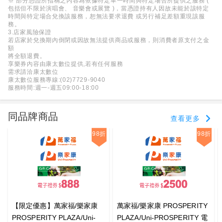
※ 部分憑證所指稱之內容為依據特定單一時間與特定場合所提供之服務 (
包括但不限於演唱會、 音樂會或展覽 )，當憑證持有人因故未能於該特定
時間與特定場合兌換該服務，恕無法要求退費 或另行補足差額重現該服
務。
3.店家風險保證
若店家於兌換期內倒閉或因故無法提供商品或服務，則消費者原支付之金
額
將全額退費。
享樂券內容由康太數位提供,若有任何服務
需求請洽康太數位
康太數位服務專線:(02)7729-9040
服務時間:週一-週五09:00-18:00
同品牌商品
查看更多
98折
98折
【限定優惠】萬家福/樂家康
萬家福/樂家康 PROSPERITY
PROSPERITY PLAZA/Uni-
PLAZA/Uni-PROSPERITY 電