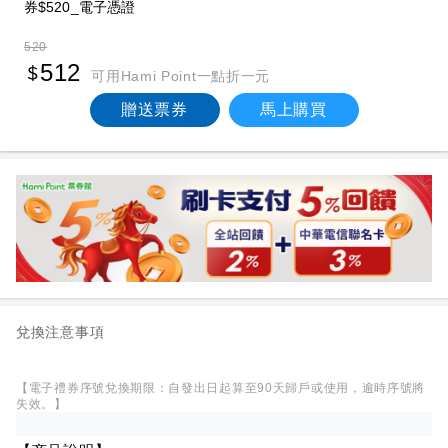
券$520_電子憑證
520
512
可用Hami Point一點折一元
贈送票券
馬上購買
兌換注意事項
【電子禮券序號兌換期限：自發出日起算至90天歸戶或使用，逾時序號將
失效。】