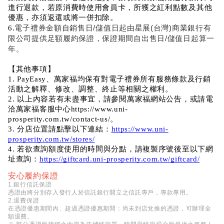
進行退款，若原消費時使用會員卡，所獲之紅利點數及其他
優惠，亦須返還或將一併扣除。
電子禮券金額自銷售日/儲值日起由星展(台灣)商業銀行有
6.
限公司提供足額履約保證，保證期間自出售日/儲值日起算一
年。
【其他事項】
1. PayEasy、萬家福均保有對電子禮券所有服務條款及行銷
活動之解釋、修改、調整、終止等相關之權利。
2. 以上內容若有未盡事宜，請參閱萬家福網站公告，或請電
洽萬家福客服中心https://www.uni-
prosperity.com.tw/contact-us/。
3. 分店位置請點擊以下連結：
https://www.uni-
prosperity.com.tw/stores/
4. 若欲查詢額度使用的時間與分點，請複製序號後至以下網
址查詢：
https://giftcard.uni-prosperity.com.tw/giftcard/
安心履約保證
1.銀行信託保證
憑證由將分別存入發行人於信託銀行開立之信託專戶，專款專用。
2.退費保證
在憑證優惠期間內、超過憑證優惠期間：尚未到店兌換的憑證，可辦理全
額退費。