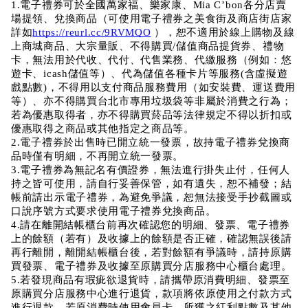
1.電子禮券可於全國萬家福、樂家康、Mia C’bon各分店賣
場提領、兌換商品（可使用電子禮券之美食街及商店街店家
詳如
https://reurl.cc/9RVMQO
 ），恕不適用於線上購物及線
上商城商品、大宗量販、不得購買/儲值商品提貨券、禮物
卡，無法用於代收、代付、代售業務、代繳服務（例如：悠
遊卡、icash儲值等）、代為儲值各種卡片等服務(含虛擬遊
戲點數)，不得用以支付商品服務費用（如安裝費、運送費用
等）、亦不得購買台北市專用垃圾袋等非屬於消費之行為；
若為優惠取得者，亦不得購買菸品等法律規定不得以折扣或
優惠取得之商品或其他指定之商品等。
2.電子禮券於出售時已開立統一發票，故持電子禮券兌換商
品時僅有明細，不再開立統一發票。
3.電子禮券為無記名有價證券，無法進行掛失止付，任何人
持之皆可使用，請自行妥善保管，如有遺失，恕不補發；結
帳前請出示電子禮券，為避免爭議，恕無法接受手抄截圖或
口說序號方式要求使用電子禮券兌換商品。
4.請在離開結帳櫃台前再次確認您的明細、發票、電子禮券
上的餘額（若有）及收據上的餘額是否正確，確認無誤後請
再行離開，離開結帳櫃台後，若對餘額有爭議時，請持原購
買發票、電子禮券及收據至原購買分店服務中心櫃台處理。
5.若發現商品有瑕疵欲退貨時，請攜帶原消費明細、發票至
原購買分店服務中心進行退貨，款項將依原使用之付款方式
進行退款，若原消費時使用會員卡，所獲之紅利點數及其他