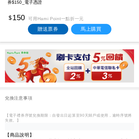
券$150_電子憑證
150
可用Hami Point一點折一元
贈送票券
馬上購買
兌換注意事項
【電子禮券序號兌換期限：自發出日起算至90天歸戶或使用，逾時序號將
失效。】
【商品說明】