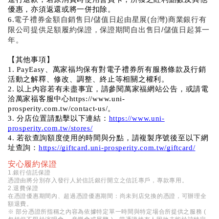
優惠，亦須返還或將一併扣除。
電子禮券金額自銷售日/儲值日起由星展(台灣)商業銀行有
6.
限公司提供足額履約保證，保證期間自出售日/儲值日起算一
年。
【其他事項】
1. PayEasy、萬家福均保有對電子禮券所有服務條款及行銷
活動之解釋、修改、調整、終止等相關之權利。
2. 以上內容若有未盡事宜，請參閱萬家福網站公告，或請電
洽萬家福客服中心https://www.uni-
prosperity.com.tw/contact-us/。
3. 分店位置請點擊以下連結：
https://www.uni-
prosperity.com.tw/stores/
4. 若欲查詢額度使用的時間與分點，請複製序號後至以下網
址查詢：
https://giftcard.uni-prosperity.com.tw/giftcard/
安心履約保證
1.銀行信託保證
憑證由將分別存入發行人於信託銀行開立之信託專戶，專款專用。
2.退費保證
在憑證優惠期間內、超過憑證優惠期間：尚未到店兌換的憑證，可辦理全
額退費。
※ 部分憑證所指稱之內容為依據特定單一時間與特定場合所提供之服務 (