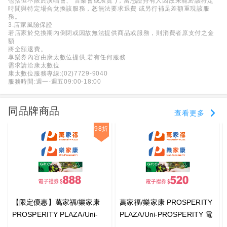
包括但不限於演唱會、 音樂會或展覽 )，當憑證持有人因故未能於該特定
時間與特定場合兌換該服務，恕無法要求退費 或另行補足差額重現該服
務。
3.店家風險保證
若店家於兌換期內倒閉或因故無法提供商品或服務，則消費者原支付之金
額
將全額退費。
享樂券內容由康太數位提供,若有任何服務
需求請洽康太數位
康太數位服務專線:(02)7729-9040
服務時間:週一-週五09:00-18:00
同品牌商品
查看更多
98折
【限定優惠】萬家福/樂家康
萬家福/樂家康 PROSPERITY
PROSPERITY PLAZA/Uni-
PLAZA/Uni-PROSPERITY 電
PROSPERITY 電子禮券
子禮券$520_電子憑證