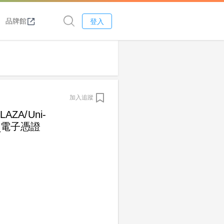
品牌館
登入
加入追蹤
AZA/Uni-
0_電子憑證