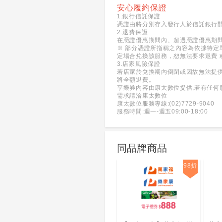
安心履約保證
1.銀行信託保證
憑證由將分別存入發行人於信託銀行
2.退費保證
在憑證優惠期間內、超過憑證優惠期
※ 部分憑證所指稱之內容為依據特定
定場合兌換該服務，恕無法要求退費 
3.店家風險保證
若店家於兌換期內倒閉或因故無法提
將全額退費。
享樂券內容由康太數位提供,若有任何
需求請洽康太數位
康太數位服務專線:(02)7729-9040
服務時間:週一-週五09:00-18:00
同品牌商品
98折