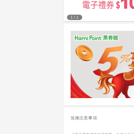
1
/
1
兌換注意事項