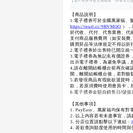
【電子禮券序號兌換期限：自發出日起
【商品說明】
1.電子禮券可於全國萬家福、
https://reurl.cc/9RVMQO
 ）
於代收、代付、代售業務、代繳
支付商品服務費用（如安裝費
購買菸品等法律規定不得以折
2.電子禮券於出售時已開立
3.電子禮券為無記名有價證
出示電子禮券，為避免爭議，
4.請在離開結帳櫃台前再次
開，離開結帳櫃台後，若對餘
5.若發現商品有瑕疵欲退貨
款，若原消費時使用會員卡，
電子禮券金額自銷售日/儲值
6.
【其他事項】
1. PayEasy、萬家福
2. 以上內容若有未盡事宜，請參閱萬家
3. 分店位置請點擊以下連結：
4. 若欲查詢額度使用的時間