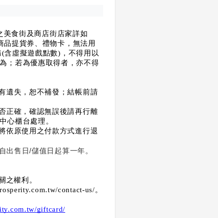
券之美食街及商店街店家詳如
商品提貨券、禮物卡，無法用
(含虛擬遊戲點數)，不得用以
為；若為優惠取得者，亦不得
如有遺失，恕不補發；結帳前請
是否正確，確認無誤後請再行離
中心櫃台處理。
項將依原使用之付款方式進行退
自出售日/儲值日起算一年。
相關之權利。
.com.tw/contact-us/。
rity.com.tw/giftcard/