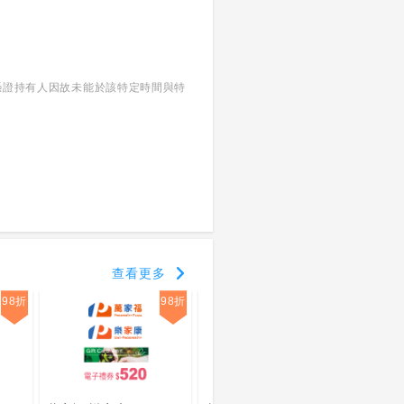
當憑證持有人因故未能於該特定時間與特
查看更多
98折
98折
98折