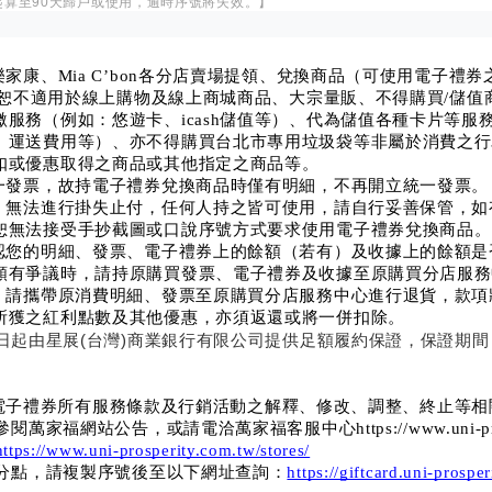
算至90天歸戶或使用，逾時序號將失效。】
樂家康、Mia C’bon各分店賣場提領、兌換商品（可使用電子禮
，恕不適用於線上購物及線上商城商品、大宗量販、不得購買/儲值
服務（例如：悠遊卡、icash儲值等）、代為儲值各種卡片等服務
、運送費用等）、亦不得購買台北市專用垃圾袋等非屬於消費之行
扣或優惠取得之商品或其他指定之商品等。
統一發票，故持電子禮券兌換商品時僅有明細，不再開立統一發票。
券，無法進行掛失止付，任何人持之皆可使用，請自行妥善保管，
恕無法接受手抄截圖或口說序號方式要求使用電子禮券兌換商品。
確認您的明細、發票、電子禮券上的餘額（若有）及收據上的餘額
額有爭議時，請持原購買發票、電子禮券及收據至原購買分店服務
時，請攜帶原消費明細、發票至原購買分店服務中心進行退貨，款
所獲之紅利點數及其他優惠，亦須返還或將一併扣除。
日起由星展(台灣)商業銀行有限公司提供足額履約保證，保證期間
均保有對電子禮券所有服務條款及行銷活動之解釋、修改、調整、終止等
福網站公告，或請電洽萬家福客服中心https://www.uni-prosperity
https://www.uni-prosperity.com.tw/stores/
與分點，請複製序號後至以下網址查詢：
https://giftcard.uni-prospe