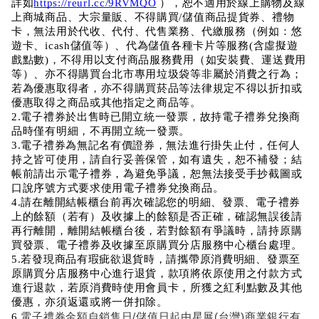
詳如
https://reurl.cc/9RVMQO
 ），恕不適用於線上購物及線
上商城商品、大宗量販、不得購買/儲值商品提貨券、禮物
卡，無法用於代收、代付、代售業務、代繳服務（例如：悠
遊卡、icash儲值等）、代為儲值各種卡片等服務(含虛擬遊
戲點數)，不得用以支付商品服務費用（如安裝費、運送費用
等）、亦不得購買台北市專用垃圾袋等非屬於消費之行為；
若為優惠取得者，亦不得購買菸品等法律規定不得以折扣或
優惠取得之商品或其他指定之商品等。
2.電子禮券於出售時已開立統一發票，故持電子禮券兌換商
品時僅有明細，不再開立統一發票。
3.電子禮券為無記名有價證券，無法進行掛失止付，任何人
持之皆可使用，請自行妥善保管，如有遺失，恕不補發；結
帳前請出示電子禮券，為避免爭議，恕無法接受手抄截圖或
口說序號方式要求使用電子禮券兌換商品。
4.請在離開結帳櫃台前再次確認您的明細、發票、電子禮券
上的餘額（若有）及收據上的餘額是否正確，確認無誤後請
再行離開，離開結帳櫃台後，若對餘額有爭議時，請持原購
買發票、電子禮券及收據至原購買分店服務中心櫃台處理。
5.若發現商品有瑕疵欲退貨時，請攜帶原消費明細、發票至
原購買分店服務中心進行退貨，款項將依原使用之付款方式
進行退款，若原消費時使用會員卡，所獲之紅利點數及其他
優惠，亦須返還或將一併扣除。
電子禮券金額自銷售日/儲值日起由星展(台灣)商業銀行有
6.