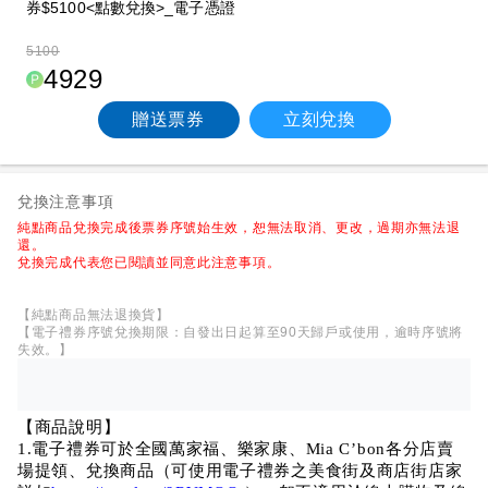
券$5100<點數兌換>_電子憑證
5100
4929
贈送票券
立刻兌換
兌換注意事項
純點商品兌換完成後票券序號始生效，恕無法取消、更改，過期亦無法退
還。
兌換完成代表您已閱讀並同意此注意事項。
【純點商品無法退換貨】
【電子禮券序號兌換期限：自發出日起算至90天歸戶或使用，逾時序號將
失效。】
【商品說明】
1.電子禮券可於全國萬家福、樂家康、Mia C’bon各分店賣
場提領、兌換商品（可使用電子禮券之美食街及商店街店家