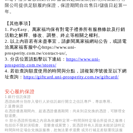
限公司提供足額履約保證，保證期間自出售日/儲值日起算一
年。
【其他事項】
1. PayEasy、萬家福均保有對電子禮券所有服務條款及行銷
活動之解釋、修改、調整、終止等相關之權利。
2. 以上內容若有未盡事宜，請參閱萬家福網站公告，或請電
洽萬家福客服中心https://www.uni-
prosperity.com.tw/contact-us/。
3. 分店位置請點擊以下連結：
https://www.uni-
prosperity.com.tw/stores/
4. 若欲查詢額度使用的時間與分點，請複製序號後至以下網
址查詢：
https://giftcard.uni-prosperity.com.tw/giftcard/
安心履約保證
1.銀行信託保證
憑證由將分別存入發行人於信託銀行開立之信託專戶，專款專用。
2.退費保證
在憑證優惠期間內、超過憑證優惠期間：尚未到店兌換的憑證，可辦理全
額退費。
※ 部分憑證所指稱之內容為依據特定單一時間與特定場合所提供之服務 (
包括但不限於演唱會、 音樂會或展覽 )，當憑證持有人因故未能於該特定
時間與特定場合兌換該服務，恕無法要求退費 或另行補足差額重現該服