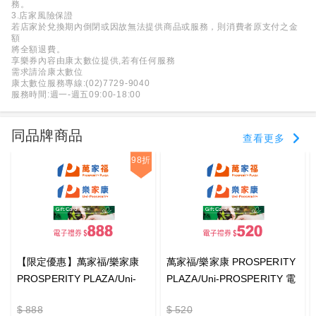
務。
3.店家風險保證
若店家於兌換期內倒閉或因故無法提供商品或服務，則消費者原支付之金
額
將全額退費。
享樂券內容由康太數位提供,若有任何服務
需求請洽康太數位
康太數位服務專線:(02)7729-9040
服務時間:週一-週五09:00-18:00
同品牌商品
查看更多
98折
【限定優惠】萬家福/樂家康
萬家福/樂家康 PROSPERITY
PROSPERITY PLAZA/Uni-
PLAZA/Uni-PROSPERITY 電
PROSPERITY 電子禮券
子禮券$520_電子憑證
$ 888
$ 520
$888_電子憑證