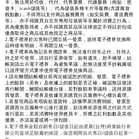
卡，無法用於代收、代付、代售業務、代繳服務（例如：悠
遊卡、icash儲值等）、代為儲值各種卡片等服務(含虛擬遊
戲點數)，不得用以支付商品服務費用（如安裝費、運送費用
等）、亦不得購買台北市專用垃圾袋等非屬於消費之行為；
若為優惠取得者，亦不得購買菸品等法律規定不得以折扣或
優惠取得之商品或其他指定之商品等。
2.電子禮券於出售時已開立統一發票，故持電子禮券兌換商
品時僅有明細，不再開立統一發票。
3.電子禮券為無記名有價證券，無法進行掛失止付，任何人
持之皆可使用，請自行妥善保管，如有遺失，恕不補發；結
帳前請出示電子禮券，為避免爭議，恕無法接受手抄截圖或
口說序號方式要求使用電子禮券兌換商品。
4.請在離開結帳櫃台前再次確認您的明細、發票、電子禮券
上的餘額（若有）及收據上的餘額是否正確，確認無誤後請
再行離開，離開結帳櫃台後，若對餘額有爭議時，請持原購
買發票、電子禮券及收據至原購買分店服務中心櫃台處理。
5.若發現商品有瑕疵欲退貨時，請攜帶原消費明細、發票至
原購買分店服務中心進行退貨，款項將依原使用之付款方式
進行退款，若原消費時使用會員卡，所獲之紅利點數及其他
優惠，亦須返還或將一併扣除。
電子禮券金額自銷售日/儲值日起由星展(台灣)商業銀行有
6.
限公司提供足額履約保證，保證期間自出售日/儲值日起算一