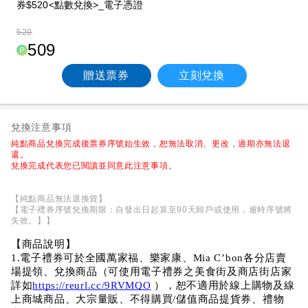
券$520<點數兌換>_電子憑證
520
509
贈送票券
立刻兌換
兌換注意事項
純點商品兌換完成後票券序號始生效，恕無法取消、更改，過期亦無法退
還。
兌換完成代表您已閱讀並同意此注意事項。
【純點商品無法退換貨】
【電子禮券序號兌換期限：自發出日起算至90天歸戶或使用，逾時序號將
失效。】】
【商品說明】
1.電子禮券可於全國萬家福、樂家康、Mia C’bon各分店賣
場提領、兌換商品（可使用電子禮券之美食街及商店街店家
詳如
https://reurl.cc/9RVMQO
 ），恕不適用於線上購物及線
上商城商品、大宗量販、不得購買/儲值商品提貨券、禮物