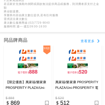
3.店家風險保證
若店家於兌換期內倒閉或因故無法提供商品或服務，則消費者原支付之金
額
將全額退費。
享樂券內容由康太數位提供,若有任何服務
需求請洽康太數位
康太數位服務專線:(02)7729-9040
服務時間:週一-週五09:00-18:00
同品牌商品
查看更多
98折
【限定優惠】萬家福/樂家康
萬家福/樂家康 PROSPERITY
PROSPERITY PLAZA/Uni-
PLAZA/Uni-PROSPERITY 電
PROSPERITY 電子禮券
子禮券$520_電子憑證
$ 888
$ 520
$888_電子憑證
869
512