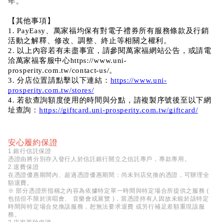
年。
【其他事項】
1. PayEasy、萬家福均保有對電子禮券所有服務條款及行銷
活動之解釋、修改、調整、終止等相關之權利。
2. 以上內容若有未盡事宜，請參閱萬家福網站公告，或請電
洽萬家福客服中心https://www.uni-
prosperity.com.tw/contact-us/。
3. 分店位置請點擊以下連結：
https://www.uni-
prosperity.com.tw/stores/
4. 若欲查詢額度使用的時間與分點，請複製序號後至以下網
址查詢：
https://giftcard.uni-prosperity.com.tw/giftcard/
安心履約保證
1.銀行信託保證
憑證由將分別存入發行人於信託銀行開立之信託專戶，專款專用。
2.退費保證
在憑證優惠期間內、超過憑證優惠期間：尚未到店兌換的憑證，可辦理全
額退費。
※ 部分憑證所指稱之內容為依據特定單一時間與特定場合所提供之服務 (
包括但不限於演唱會、 音樂會或展覽 )，當憑證持有人因故未能於該特定
時間與特定場合兌換該服務，恕無法要求退費 或另行補足差額重現該服
務。