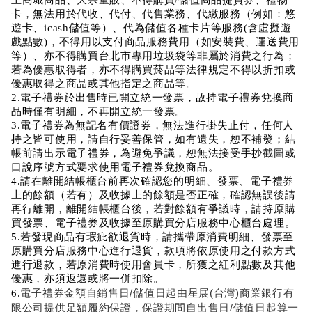
卡，無法用於代收、代付、代售業務、代繳服務（例如：悠
遊卡、icash儲值等）、代為儲值各種卡片等服務(含虛擬遊
戲點數)，不得用以支付商品服務費用（如安裝費、運送費用
等）、亦不得購買台北市專用垃圾袋等非屬於消費之行為；
若為優惠取得者，亦不得購買菸品等法律規定不得以折扣或
優惠取得之商品或其他指定之商品等。
2.電子禮券於出售時已開立統一發票，故持電子禮券兌換商
品時僅有明細，不再開立統一發票。
3.電子禮券為無記名有價證券，無法進行掛失止付，任何人
持之皆可使用，請自行妥善保管，如有遺失，恕不補發；結
帳前請出示電子禮券，為避免爭議，恕無法接受手抄截圖或
口說序號方式要求使用電子禮券兌換商品。
4.請在離開結帳櫃台前再次確認您的明細、發票、電子禮券
上的餘額（若有）及收據上的餘額是否正確，確認無誤後請
再行離開，離開結帳櫃台後，若對餘額有爭議時，請持原購
買發票、電子禮券及收據至原購買分店服務中心櫃台處理。
5.若發現商品有瑕疵欲退貨時，請攜帶原消費明細、發票至
原購買分店服務中心進行退貨，款項將依原使用之付款方式
進行退款，若原消費時使用會員卡，所獲之紅利點數及其他
優惠，亦須返還或將一併扣除。
電子禮券金額自銷售日/儲值日起由星展(台灣)商業銀行有
6.
限公司提供足額履約保證，保證期間自出售日/儲值日起算一