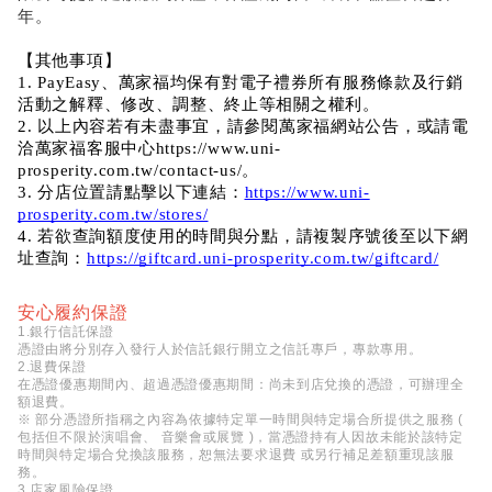
年。
【其他事項】
1. PayEasy、萬家福均保有對電子禮券所有服務條款及行銷
活動之解釋、修改、調整、終止等相關之權利。
2. 以上內容若有未盡事宜，請參閱萬家福網站公告，或請電
洽萬家福客服中心https://www.uni-
prosperity.com.tw/contact-us/。
3. 分店位置請點擊以下連結：
https://www.uni-
prosperity.com.tw/stores/
4. 若欲查詢額度使用的時間與分點，請複製序號後至以下網
址查詢：
https://giftcard.uni-prosperity.com.tw/giftcard/
安心履約保證
1.銀行信託保證
憑證由將分別存入發行人於信託銀行開立之信託專戶，專款專用。
2.退費保證
在憑證優惠期間內、超過憑證優惠期間：尚未到店兌換的憑證，可辦理全
額退費。
※ 部分憑證所指稱之內容為依據特定單一時間與特定場合所提供之服務 (
包括但不限於演唱會、 音樂會或展覽 )，當憑證持有人因故未能於該特定
時間與特定場合兌換該服務，恕無法要求退費 或另行補足差額重現該服
務。
3.店家風險保證