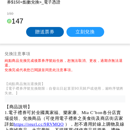
券$150<點數兌換>_電子憑證
150
147
贈送票券
立刻兌換
兌換注意事項
純點商品兌換完成後票券序號始生效，恕無法取消、更改，過期亦無法退
還。
兌換完成代表您已閱讀並同意此注意事項。
【純點商品無法退換貨】
【電子禮券序號兌換期限：自發出日起算至90天歸戶或使用，逾時序號將
失效。】
【商品說明】
1.電子禮券可於全國萬家福、樂家康、Mia C’bon各分店賣
場提領、兌換商品（可使用電子禮券之美食街及商店街店家
詳如
https://reurl.cc/9RVMQO
 ），恕不適用於線上購物及線
上商城商品、大宗量販、不得購買/儲值商品提貨券、禮物