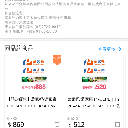
若店家於兌換期內倒閉或因故無法提供商品或服務，則消費者原支付之金
額
將全額退費。
享樂券內容由康太數位提供,若有任何服務
需求請洽康太數位
康太數位服務專線:(02)7729-9040
服務時間:週一-週五09:00-18:00
同品牌商品
查看更多
98折
【限定優惠】萬家福/樂家康
萬家福/樂家康 PROSPERITY
PROSPERITY PLAZA/Uni-
PLAZA/Uni-PROSPERITY 電
PROSPERITY 電子禮券
子禮券$520_電子憑證
$ 888
$ 520
$888_電子憑證
869
512