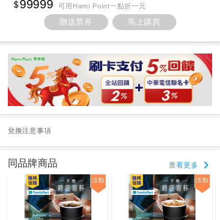
99999
可用Hami Point一點折一元
贈送票券
馬上購買
兌換注意事項
同品牌商品
查看更多
活動
活動