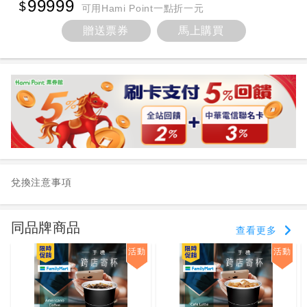
99999
可用Hami Point一點折一元
贈送票券
馬上購買
兌換注意事項
同品牌商品
查看更多
活動
活動