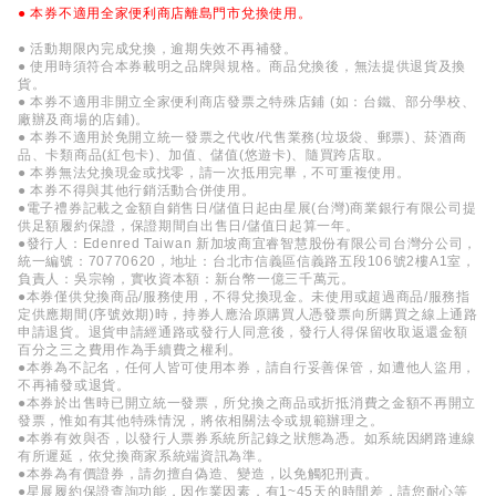
● 本券不適用全家便利商店離島門市兌換使用。
● 活動期限內完成兌換，逾期失效不再補發。
● 使用時須符合本券載明之品牌與規格。商品兌換後，無法提供退貨及換
貨。
● 本券不適用非開立全家便利商店發票之特殊店鋪 (如：台鐵、部分學校、
廠辦及商場的店鋪)。
● 本券不適用於免開立統一發票之代收/代售業務(垃圾袋、郵票)、菸酒商
品、卡類商品(紅包卡)、加值、儲值(悠遊卡)、隨買跨店取。
● 本券無法兌換現金或找零，請一次抵用完畢，不可重複使用。
● 本券不得與其他行銷活動合併使用。
●電子禮券記載之金額自銷售日/儲值日起由星展(台灣)商業銀行有限公司提
供足額履約保證，保證期間自出售日/儲值日起算一年。
●發行人：Edenred Taiwan 新加坡商宜睿智慧股份有限公司台灣分公司，
統一編號：70770620，地址：台北市信義區信義路五段106號2樓A1室，
負責人：吳宗翰，實收資本額：新台幣一億三千萬元。
●本券僅供兌換商品/服務使用，不得兌換現金。未使用或超過商品/服務指
定供應期間(序號效期)時，持券人應洽原購買人憑發票向所購買之線上通路
申請退貨。退貨申請經通路或發行人同意後，發行人得保留收取返還金額
百分之三之費用作為手續費之權利。
●本券為不記名，任何人皆可使用本券，請自行妥善保管，如遭他人盜用，
不再補發或退貨。
●本券於出售時已開立統一發票，所兌換之商品或折抵消費之金額不再開立
發票，惟如有其他特殊情況，將依相關法令或規範辦理之。
●本券有效與否，以發行人票券系統所記錄之狀態為憑。如系統因網路連線
有所遲延，依兌換商家系統端資訊為準。
●本券為有價證券，請勿擅自偽造、變造，以免觸犯刑責。
●星展履約保證查詢功能，因作業因素，有1~45天的時間差，請您耐心等