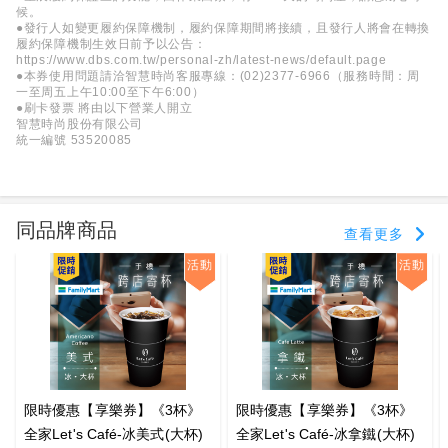
候。
●發行人如變更履約保障機制，履約保障期間將接續，且發行人將會在轉換
履約保障機制生效日前予以公告：
https://www.dbs.com.tw/personal-zh/latest-news/default.page
●本券使用問題請洽智慧時尚客服專線：(02)2377-6966（服務時間：周
一至周五上午10:00至下午6:00）
●刷卡發票 將由以下營業人開立
智慧時尚股份有限公司
統一編號 53520085
同品牌商品
查看更多
活動
活動
限時優惠【享樂券】《3杯》
限時優惠【享樂券】《3杯》
全家Let's Café-冰美式(大杯)
全家Let's Café-冰拿鐵(大杯)