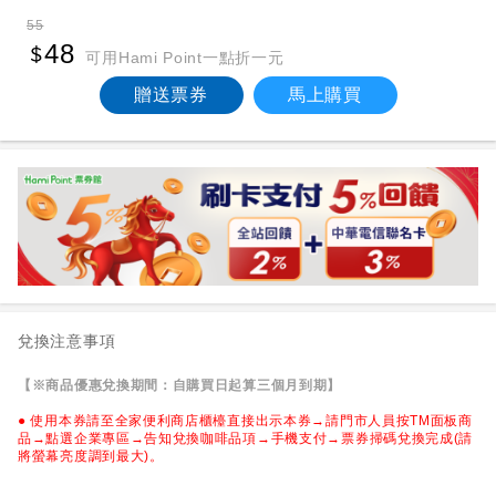
55
48
可用Hami Point一點折一元
贈送票券
馬上購買
兌換注意事項
【※商品優惠兌換期間：自購買日起算三個月到期】
● 使用本券請至全家便利商店櫃檯直接出示本券→請門市人員按TM面板商
品→點選企業專區→告知兌換咖啡品項→手機支付→票券掃碼兌換完成(請
將螢幕亮度調到最大)。