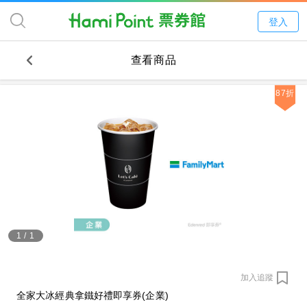
登入
查看商品
87折
1
/
1
加入追蹤
全家大冰經典拿鐵好禮即享券(企業)