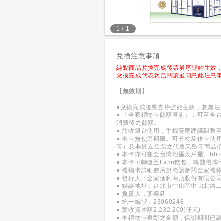
1
/
1
兌換注意事項
純點商品兌換完成後票券序號始生效
兌換完成代表您已閱讀並同意此注意
【無效期】
●兌換完成後票券序號始生效，恕無
● 「全家禮物卡餘額查詢」：可至全台
消費後之餘額。
● 於收銀台使用，手機亮度建議調整
● 本卡無使用期限。可分次及併卡使
等）及非開立發票之代售業務等商品
● 本卡亦可在全台灣地區大戶屋、bb.q
● 本卡可轉儲至Fami錢包，轉儲後
● 禮物卡詳細使用規範請參閱全家禮
● 發行人：全家便利商店股份有限公
● 聯絡地址：台北市中山區中山北路二
● 負責人：葉榮廷
● 統一編號：23060248
● 實收資本額2,232,200(仟元)
● 本禮物卡表彰之金額，保證期間已