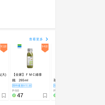
查看更多
91折
94折
97折
(大)
【全家】ＦＭＣ綠拿
【全家】ＦＭＣ菊花
【全家
鐵 265ml
茶 520ml
飲 52
限時優惠8/31前
限時優惠8/31前
限時優惠
P 50
P 35
P 35
47
34
3