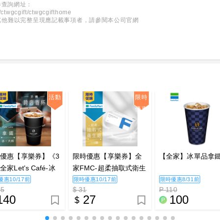
券查詢網址：
/ctwgcgift/ctwgcgifthome
63。其他難以完整呈現應記載事項者，請參閱本公司官網
活動
限時
優惠
優惠【享樂券】《3
限時優惠【享樂券】全
【全家】冰單品拿鐵
家Let's Café-冰
家FMC-超柔抽取式衛生
(大杯)
紙(包)
惠10/17前
限時優惠10/17前
限時優惠8/31前
65
$ 31
P 110
140
27
100