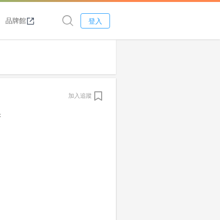
品牌館
登入
加入追蹤
換