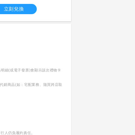
立刻兌換
易明細(或電子發票)會顯示該次禮物卡
代銷商品(如：宅配業務、隨買跨店取
發行人仍負履約責任。