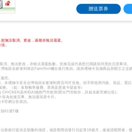
贈送票券
，恕無法取消、更改，過期亦無法退還。
事項。
法取消、無法更改，亦無法退還點數。兌換完成代表您已閱讀並同意此注意事項。
灣地區全家便利商店FamiPort機台進行查詢。或持禮物卡兌換商品所開立之交
至最亮。
用。本禮物卡至全台灣地區全家便利商店均可兌換。但不得抵用代收、菸品、受託
/服務。（如：各類帳單繳費、票券及悠遊卡儲值等）
 CHICKEN及IKIGAI燒肉門市使用(部分門市除外，詳如全家官網公告)。
本卡視為兌換完畢，無法退回原卡片。
物卡官網公告資訊。
司
段61號7樓
經台新銀行提供足額履約保證，保證期間自發行日起算18個月，逾保證期間者，