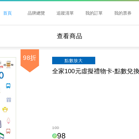
首頁
品牌總覽
追蹤清單
我的訂單
我的票券
查看商品
98折
點數放大
全家100元虛擬禮物卡-點數兌
100
98