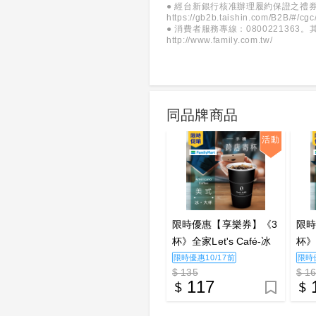
● 經台新銀行核准辦理履約保證之禮
https://gb2b.taishin.com/B2B/#/cgc
● 消費者服務專線：08002213
http://www.family.com.tw/
同品牌商品
活動
限時優惠【享樂券】《3
限時
杯》全家Let's Café-冰
杯》全
美式(大杯)
拿鐵
限時優惠10/17前
限時優
$ 135
$ 1
117