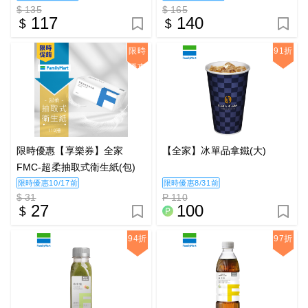
$ 135
$ 165
117
140
限時
91折
優惠
限時優惠【享樂券】全家
【全家】冰單品拿鐵(大)
FMC-超柔抽取式衛生紙(包)
限時優惠10/17前
限時優惠8/31前
$ 31
P 110
27
100
94折
97折