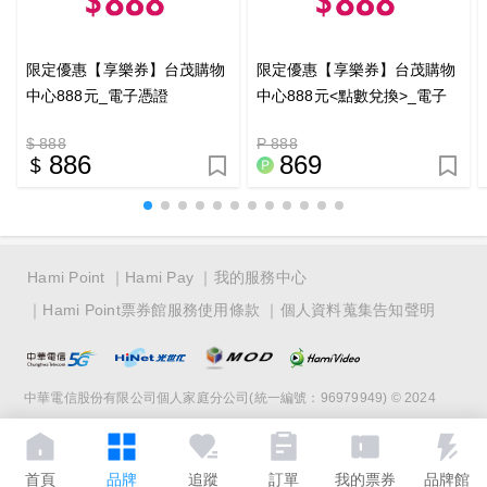
限定優惠【享樂券】台茂購物
限定優惠【享樂券】台茂購物
中心888元_電子憑證
中心888元<點數兌換>_電子
憑證
$ 888
P 888
886
869
Hami Point
Hami Pay
我的服務中心
Hami Point票券館服務使用條款
個人資料蒐集告知聲明
中華電信股份有限公司個人家庭分公司(統一編號：96979949) © 2024
首頁
品牌
追蹤
訂單
我的票券
品牌館