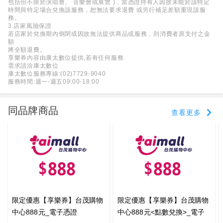
包括但不限於演唱會、 音樂會或展覽 )，當憑證持有人因故未能於該特定
時間與特定場合兌換該服務，恕無法要求退費 或另行補足差額重現該服
務。
3.店家風險保證
若店家於兌換期內倒閉或因故無法提供商品或服務，則消費者原支付之金
額
將全額退費。
享樂券內容由康太數位提供,若有任何服務
需求請洽康太數位
康太數位服務專線:(02)7729-9040
服務時間:週一-週五09:00-18:00
同品牌商品
查看更多
限定優惠【享樂券】台茂購物
限定優惠【享樂券】台茂購物
中心888元_電子憑證
中心888元<點數兌換>_電子