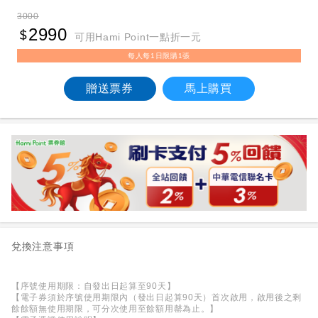
3000
2990
可用Hami Point一點折一元
每人每1日限購1張
贈送票券
馬上購買
兌換注意事項
【序號使用期限：自發出日起算至90天】
【電子券須於序號使用期限內（發出日起算90天）首次啟用，啟用後之剩
餘餘額無使用期限，可分次使用至餘額用罄為止。】