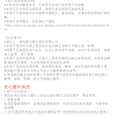
【電子憑證使用說明】
●本券請於結帳前出示，不接受手抄或口說序號方式結帳。
●本券不得兌換現金或找零，面額可多次抵用至餘額為零。
●本券不可參加館內任何贈獎消費累計、會員積點、停車折抵或其他行銷活
動。
●本券不適用櫃位，請點擊以下連結
https://www.payeasy.com.tw/pay_event/others/production/taimall.ht
ml
【注意事項】
●發行人：康迅數位整合股份有限公司。
●本電子憑證所兌換之商品或折抵消費之金額不予開立統一發票。
●因電子兌換憑證為不記名，任何人持有皆可兌換，請自行妥善保管，如遭
他人盜用，恕不補發。
●本電子憑證有效與否，以發行人票券系統所記錄之狀態為憑。如系統因網
路連線有所遲延，依兌換商家系統端資訊為準。
●本電子憑證為有價證券，請勿擅自偽造、變造，如涉及偽造情節重大者，
康迅數位整合股份有限公司及合作廠商將依法追究。
● 康迅數位整合股份有限公司保有對電子憑證所有服務條款及行銷活動之
解釋、修改、調整、終止等相關之權利。
安心履約保證
1.銀行信託保證
憑證由將分別存入發行人於信託銀行開立之信託專戶，專款專用。
2.退費保證
在憑證優惠期間內、超過憑證優惠期間：尚未到店兌換的憑證，可辦理全
額退費。
※ 部分憑證所指稱之內容為依據特定單一時間與特定場合所提供之服務 (