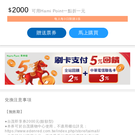
2000
可用Hami Point一點折一元
每人每3日限購1張
贈送票券
馬上購買
兌換注意事項
【無效期】
●台茂即享券2000元(餘額型)
●本券可於台茂購物中心使用，不適用櫃位詳見：
https://www.edenred.com.tw/index.php/store/taimall/