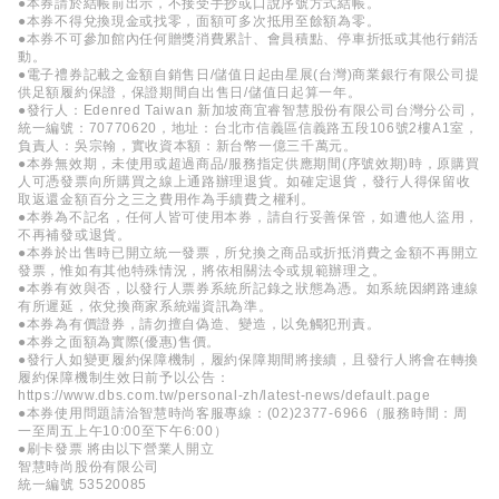
●本券請於結帳前出示，不接受手抄或口說序號方式結帳。
●本券不得兌換現金或找零，面額可多次抵用至餘額為零。
●本券不可參加館內任何贈獎消費累計、會員積點、停車折抵或其他行銷活
動。
●電子禮券記載之金額自銷售日/儲值日起由星展(台灣)商業銀行有限公司提
供足額履約保證，保證期間自出售日/儲值日起算一年。
●發行人：Edenred Taiwan 新加坡商宜睿智慧股份有限公司台灣分公司，
統一編號：70770620，地址：台北市信義區信義路五段106號2樓A1室，
負責人：吳宗翰，實收資本額：新台幣一億三千萬元。
●本券無效期，未使用或超過商品/服務指定供應期間(序號效期)時，原購買
人可憑發票向所購買之線上通路辦理退貨。如確定退貨，發行人得保留收
取返還金額百分之三之費用作為手續費之權利。
●本券為不記名，任何人皆可使用本券，請自行妥善保管，如遭他人盜用，
不再補發或退貨。
●本券於出售時已開立統一發票，所兌換之商品或折抵消費之金額不再開立
發票，惟如有其他特殊情況，將依相關法令或規範辦理之。
●本券有效與否，以發行人票券系統所記錄之狀態為憑。如系統因網路連線
有所遲延，依兌換商家系統端資訊為準。
●本券為有價證券，請勿擅自偽造、變造，以免觸犯刑責。
●本券之面額為實際(優惠)售價。
●發行人如變更履約保障機制，履約保障期間將接續，且發行人將會在轉換
履約保障機制生效日前予以公告：
https://www.dbs.com.tw/personal-zh/latest-news/default.page
●本券使用問題請洽智慧時尚客服專線：(02)2377-6966（服務時間：周
一至周五上午10:00至下午6:00）
●刷卡發票 將由以下營業人開立
智慧時尚股份有限公司
統一編號 53520085