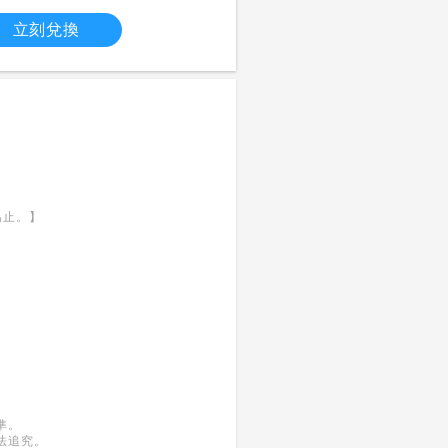
立刻兌換
為止。】
準。
法追究。