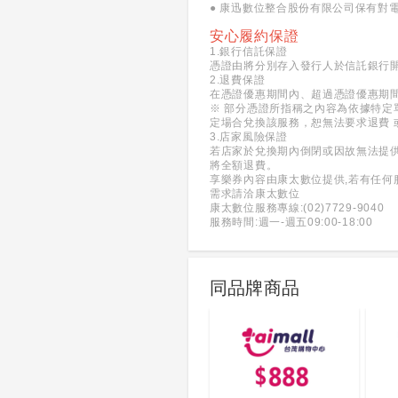
● 康迅數位整合股份有限公司保有對
安心履約保證
1.銀行信託保證
憑證由將分別存入發行人於信託銀行
2.退費保證
在憑證優惠期間內、超過憑證優惠期
※ 部分憑證所指稱之內容為依據特定
定場合兌換該服務，恕無法要求退費 
3.店家風險保證
若店家於兌換期內倒閉或因故無法提
將全額退費。
享樂券內容由康太數位提供,若有任何
需求請洽康太數位
康太數位服務專線:(02)7729-9040
服務時間:週一-週五09:00-18:00
同品牌商品