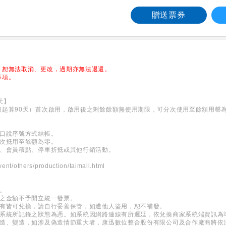
贈送票券
，恕無法取消、更改，過期亦無法退還。
事項。
天】
日起算90天）首次啟用，啟用後之剩餘餘額無使用期限，可分次使用至餘額用罄
或口說序號方式結帳。
多次抵用至餘額為零。
計、會員積點、停車折抵或其他行銷活動。
ent/others/production/taimall.html
。
費之金額不予開立統一發票。
持有皆可兌換，請自行妥善保管，如遭他人盜用，恕不補發。
券系統所記錄之狀態為憑。如系統因網路連線有所遲延，依兌換商家系統端資訊為
偽造、變造，如涉及偽造情節重大者，康迅數位整合股份有限公司及合作廠商將依