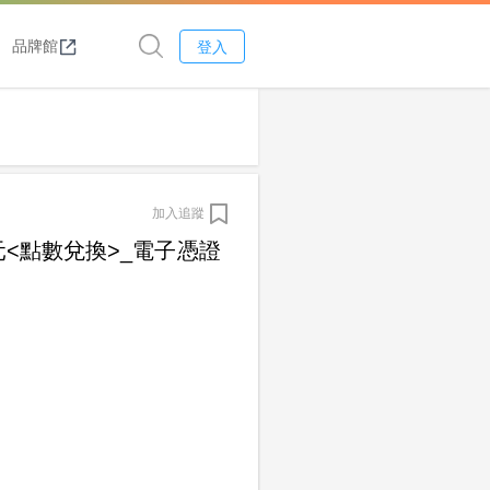
品牌館
登入
加入追蹤
元<點數兌換>_電子憑證