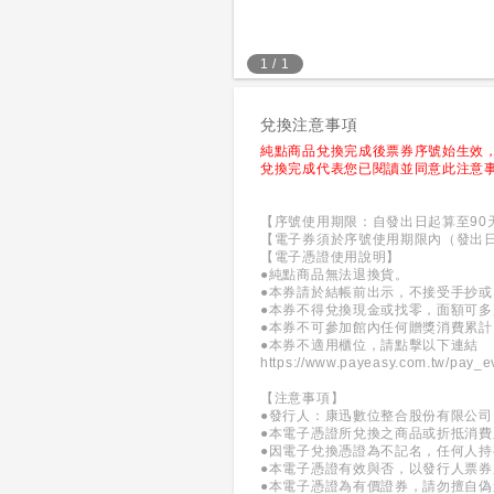
1
/
1
兌換注意事項
純點商品兌換完成後票券序號始生效
兌換完成代表您已閱讀並同意此注意
【序號使用期限：自發出日起算至90
【電子券須於序號使用期限內（發出
【電子憑證使用說明】
●純點商品無法退換貨。
●本券請於結帳前出示，不接受手抄
●本券不得兌換現金或找零，面額可
●本券不可參加館內任何贈獎消費累
●本券不適用櫃位，請點擊以下連結
https://www.payeasy.com.tw/pay_ev
【注意事項】
●發行人：康迅數位整合股份有限公司
●本電子憑證所兌換之商品或折抵消
●因電子兌換憑證為不記名，任何人
●本電子憑證有效與否，以發行人票
●本電子憑證為有價證券，請勿擅自