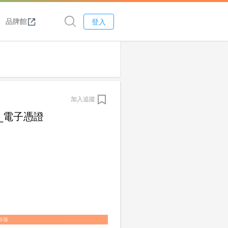
品牌館
登入
加入追蹤
_電子憑證
0張