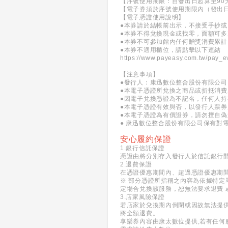
【序號使用期限：自發出日起算至90
【電子券須於序號使用期限內（發出
【電子憑證使用說明】
●本券請於結帳前出示，不接受手抄
●本券不得兌換現金或找零，面額可
●本券不可參加館內任何贈獎消費累
●本券不適用櫃位，請點擊以下連結
https://www.payeasy.com.tw/pay_ev
【注意事項】
●發行人：康迅數位整合股份有限公司
●本電子憑證所兌換之商品或折抵消
●因電子兌換憑證為不記名，任何人
●本電子憑證有效與否，以發行人票
●本電子憑證為有價證券，請勿擅自
● 康迅數位整合股份有限公司保有對
安心履約保證
1.銀行信託保證
憑證由將分別存入發行人於信託銀行
2.退費保證
在憑證優惠期間內、超過憑證優惠期
※ 部分憑證所指稱之內容為依據特定
定場合兌換該服務，恕無法要求退費 
3.店家風險保證
若店家於兌換期內倒閉或因故無法提
將全額退費。
享樂券內容由康太數位提供,若有任何