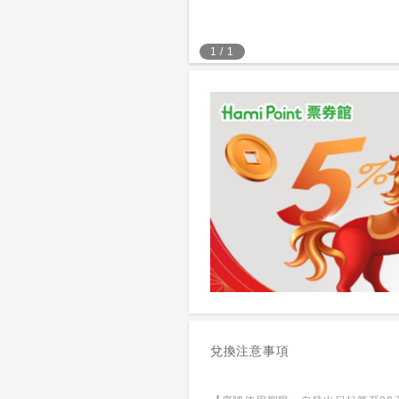
1
/
1
兌換注意事項