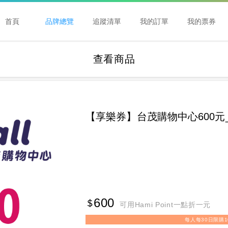
首頁
品牌總覽
追蹤清單
我的訂單
我的票券
查看商品
【享樂券】台茂購物中心600元
600
可用Hami Point一點折一元
每人每30日限購1