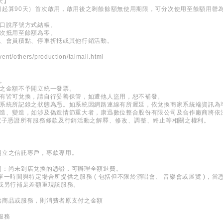
天】
日起算90天）首次啟用，啟用後之剩餘餘額無使用期限，可分次使用至餘額用罄
或口說序號方式結帳。
多次抵用至餘額為零。
計、會員積點、停車折抵或其他行銷活動。
ent/others/production/taimall.html
。
費之金額不予開立統一發票。
持有皆可兌換，請自行妥善保管，如遭他人盜用，恕不補發。
券系統所記錄之狀態為憑。如系統因網路連線有所遲延，依兌換商家系統端資訊為
偽造、變造，如涉及偽造情節重大者，康迅數位整合股份有限公司及合作廠商將依
電子憑證所有服務條款及行銷活動之解釋、修改、調整、終止等相關之權利。
開立之信託專戶，專款專用。
間：尚未到店兌換的憑證，可辦理全額退費。
單一時間與特定場合所提供之服務 ( 包括但不限於演唱會、 音樂會或展覽 )，
或另行補足差額重現該服務。
供商品或服務，則消費者原支付之金額
服務