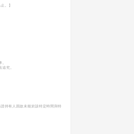
為止。】
準。
法追究。
當憑證持有人因故未能於該特定時間與特