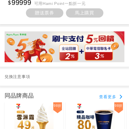
99999
可用Hami Point一點折一元
贈送票券
馬上購買
兌換注意事項
同品牌商品
查看更多
98折
98折