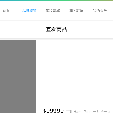
首頁
品牌總覽
追蹤清單
我的訂單
我的票券
查看商品
99999
可用Hami Point一點折一元