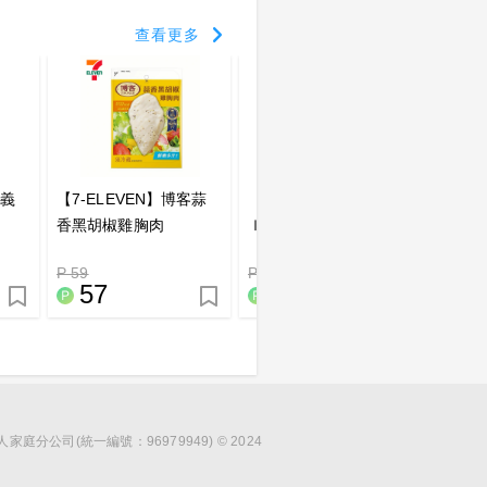
查看更多
蜂義
【7-ELEVEN】博客蒜
【7-ELEVEN】２１Ｐ
【7-E
香黑胡椒雞胸肉
ｌｕｓ椒麻雞胸肉
迷雞胸
P 59
P 59
P 59
57
57
5
分公司(統一編號：96979949) © 2024