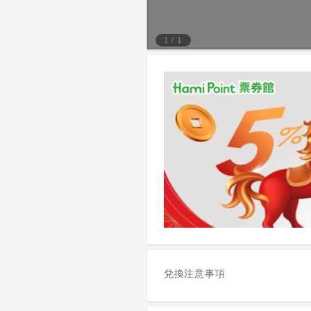
1
/
1
兌換注意事項