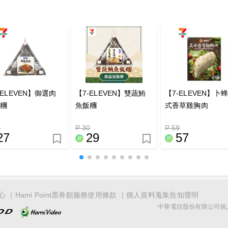
-ELEVEN】御選肉
【7-ELEVEN】雙蔬鮪
【7-ELEVEN】卜
飯糰
魚飯糰
式香草雞胸肉
8
P 30
P 59
27
29
57
心
Hami Point票券館服務使用條款
個人資料蒐集告知聲明
中華電信股份有限公司個人家庭