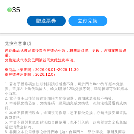
35
贈送票券
立刻兌換
兌換注意事項
純點商品兌換完成後票券序號始生效，恕無法取消、更改，過期亦無法退
還。
兌換完成代表您已閱讀並同意此注意事項。
※商品上架期間：2026.08.01~2026.11.30
※序號使用期限：2026.12.07
1. 若有手機條碼無法順利刷讀或感應不良，可於門市ibon列印紙本兌換
券。選擇左上角代碼輸入、輸入i禮贈12碼兌換序號、確認後即可列印紙本
小白單。
2. 電子券產出後請儘速於期限內兌換完畢，逾期或遺失恕不補發。
3. 本券限兌換乙個，兌換條碼一經刷讀完成兌換後，恕無法接受退貨或換
貨。
4. 本券不得折抵現金，逾期視同作廢，恕不接受兌換，亦無法接受退還點
數或資格。
5. 本券不得與其他促銷活動合併使用，也不計入統一超商舉辦之全店集點
活動消費金額內。
6. 非開立本公司發票之特殊門市 (如：台鐵門市、部分學校、廠辦及商場