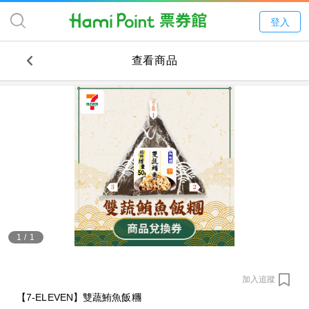
登入
查看商品
1
/
1
加入追蹤
【7-ELEVEN】雙蔬鮪魚飯糰