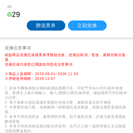
30
29
贈送票券
立刻兌換
兌換注意事項
純點商品兌換完成後票券序號始生效，恕無法取消、更改，過期亦無法退
還。
兌換完成代表您已閱讀並同意此注意事項。
※商品上架期間：2026.08.01~2026.11.30
※序號使用期限：2026.12.07
1. 若有手機條碼無法順利刷讀或感應不良，可於門市ibon列印紙本兌換
券。選擇左上角代碼輸入、輸入i禮贈12碼兌換序號、確認後即可列印紙本
小白單。
2. 電子券產出後請儘速於期限內兌換完畢，逾期或遺失恕不補發。
3. 本券限兌換乙個，兌換條碼一經刷讀完成兌換後，恕無法接受退貨或換
貨。
4. 本券不得折抵現金，逾期視同作廢，恕不接受兌換，亦無法接受退還點
數或資格。
5. 本券不得與其他促銷活動合併使用，也不計入統一超商舉辦之全店集點
活動消費金額內。