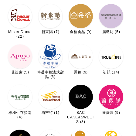
Mister Donut
新東陽 (7)
金格食品 (9)
麗緻坊 (5)
(22)
艾波索 (5)
傳遞幸福法式甜
覓糖 (9)
初韻 (14)
點 (6)
檸檬生存指南
塔吉特 (1)
BAC
薔薇派 (9)
(4)
CAKE&SWEET
S (8)