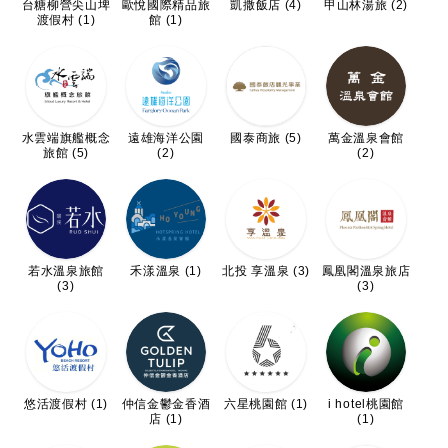
台糖柳營尖山埤
歐悅國際精品旅
凱撒飯店 (4)
甲山林湯旅 (2)
渡假村 (1)
館 (1)
水雲端旗艦概念
遠雄海洋公園
國泰商旅 (5)
萬金溫泉會館
旅館 (5)
(2)
(2)
若水溫泉旅館
禾漾溫泉 (1)
北投 享溫泉 (3)
鳳凰閣溫泉旅店
(3)
(3)
悠活渡假村 (1)
仲信金鬱金香酒
六星桃園館 (1)
i hotel桃園館
店 (1)
(1)