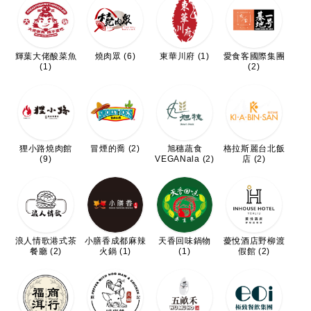
輝葉大佬酸菜魚
燒肉眾 (6)
東華川府 (1)
愛食客國際集團
(1)
(2)
狸小路燒肉館
冒煙的喬 (2)
旭穗蔬食
格拉斯麗台北飯
(9)
VEGANala (2)
店 (2)
浪人情歌港式茶
小膳香成都麻辣
天香回味鍋物
薆悅酒店野柳渡
餐廳 (2)
火鍋 (1)
(1)
假館 (2)