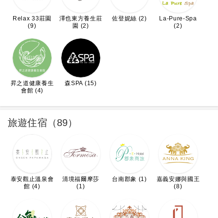
Relax 33莊園
澤也東方養生莊
佐登妮絲 (2)
La-Pure-Spa
(9)
園 (2)
(2)
昇之道健康養生
森SPA (15)
會館 (4)
旅遊住宿（89）
泰安觀止溫泉會
清境福爾摩莎
台南郡象 (1)
嘉義安娜與國王
館 (4)
(1)
(8)