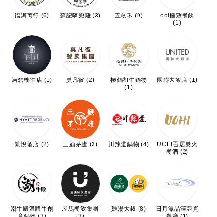
福洱商行 (6)
蘇記嘀兜雞 (3)
五畝禾 (9)
eoi極致餐飲
(1)
涵碧樓酒店 (1)
莫凡彼 (2)
極鶴和牛鍋物
國聯大飯店 (1)
(1)
凱悅酒店 (2)
三顧茅廬 (3)
川辣道鍋物 (4)
UCHI吾居炭火
餐酒 (2)
屋馬餐飲集團
潮牛殿溫體牛創
雞湯大叔 (8)
日月潭晶澤亞覓
(3)
意鍋物 (3)
餐廳 (1)