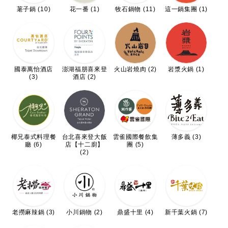
荖子鍋 (10)
花一番 (1)
牧石鍋物 (11)
這一鍋集團 (1)
國泰萬怡酒店
澎湖福朋喜來登
火山岩燒肉 (2)
岩漿火鍋 (1)
(3)
酒店 (2)
椰兄泰式料理餐
台北喜來登大飯
雲雀國際餐飲集
薄多義 (3)
廳 (6)
店【十二廚】
團 (5)
(2)
老撈麻辣鍋 (3)
小川鍋物 (2)
鼎盛十里 (4)
新千葉火鍋 (7)