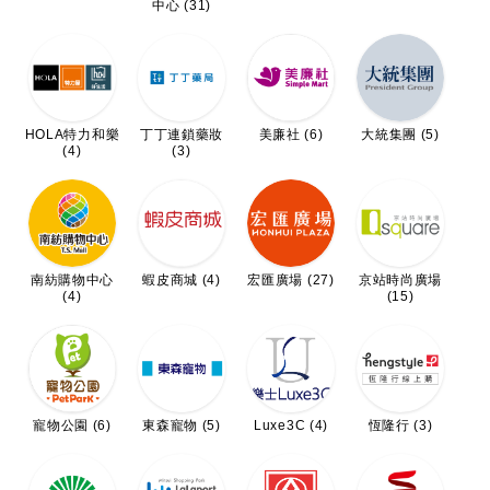
中心 (31)
HOLA特力和樂
丁丁連鎖藥妝
美廉社 (6)
大統集團 (5)
(4)
(3)
南紡購物中心
蝦皮商城 (4)
宏匯廣場 (27)
京站時尚廣場
(4)
(15)
恆隆行 (3)
寵物公園 (6)
東森寵物 (5)
Luxe3C (4)