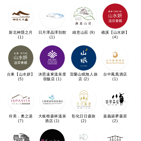
新北神隱之月
日月潭晶澤別館
綠意山莊 (9)
礁溪【山水妍】
(1)
(1)
(4)
台東【山水妍】
沐恩遠東溫泉度
宜蘭山眠無人旅
台中鳳凰酒店
(5)
假飯店 (1)
店 (2)
(1)
佧美．奧之湯
大板根森林溫泉
彰化日日森旅
嘉義築夢森居
(7)
酒店 (1)
(2)
(2)