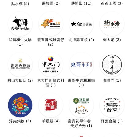
果然匯 (2)
勝博殿 (11)
茶茶王國 (3)
點水樓 (5)
武鶴和牛火鍋
龍五港式雞蛋仔
北澤壽喜燒 (2)
樹太老 (3)
(1)
(2)
圓山大飯店 (2)
東大門新韓式料
東哥牛肉涮涮鍋
咖啡弄 (1)
理 (1)
(1)
淳垚鍋物 (2)
羊騷殿 (4)
富貴花早午餐、
輝葉台菜 (1)
美好拾光 (1)