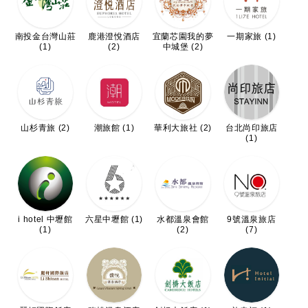
南投金台灣山莊
鹿港澄悅酒店
宜蘭芯園我的夢
一期家旅 (1)
(1)
(2)
中城堡 (2)
山杉青旅 (2)
潮旅館 (1)
華利大旅社 (2)
台北尚印旅店
(1)
i hotel 中壢館
六星中壢館 (1)
水都溫泉會館
9號溫泉旅店
(1)
(2)
(7)