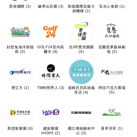
星裕國際 (3)
赫蒂法莊園 (3)
歌德國際花藝大
安永心食館 (1)
師機構 (2)
好想兔海洋探險
GOLF24室內高
光XR實境樂園
宜蘭星夢森林劇
島 (3)
爾夫 (6)
(4)
場 (3)
潛立方 (2)
TM時間男人 (3)
湯姆貝貝高雄義
阿信巧克力農場
享店 (4)
(5)
異想新樂園 (6)
建築樂園
國立傳統藝術中
香草菲菲 (1)
HIGH5 (2)
心 (3)