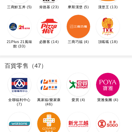
三商鮮五丼 (5)
肯德基 (23)
摩斯漢堡 (5)
漢堡王 (13)
21Plus 21風味
必勝客 (14)
三商巧福 (4)
頂呱呱 (18)
館 (33)
百貨零售（47）
全聯福利中心
萬家福/樂家康
愛買 (4)
寶雅集團 (4)
(7)
(46)