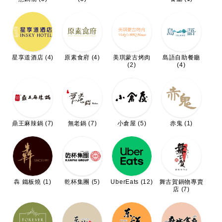
星享道酒店 (4)
原素食府 (4)
美琪蒙古烤肉
島語自助餐廳
(2)
(4)
鼎王麻辣鍋 (7)
無老鍋 (7)
小倉屋 (5)
赤鬼 (1)
犇 鐵板燒 (1)
乾杯集團 (5)
UberEats (12)
舞古賀鍋物專賣
店 (7)