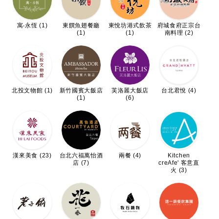
寓‧永恆 (1)
東饌魚翅餐廳
東悅坊港式飲茶
府城食府正宗台
(1)
(1)
南料理 (2)
北投文物館 (1)
新竹國賓大飯店
芙洛麗大飯店
台北君悅 (4)
(1)
(6)
漢來美食 (23)
台北六福萬怡酒
兩餐 (4)
Kitchen
店 (7)
creAfe' 客意直
火 (3)