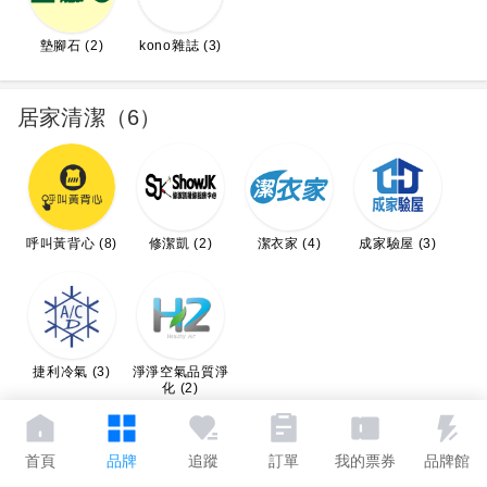
墊腳石 (2)
kono雜誌 (3)
居家清潔（6）
呼叫黃背心 (8)
修潔凱 (2)
潔衣家 (4)
成家驗屋 (3)
捷利冷氣 (3)
淨淨空氣品質淨
化 (2)
點數哩程（4）
首頁
品牌
追蹤
訂單
我的票券
品牌館