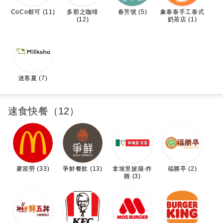
CoCo都可 (11)
多那之咖啡
春芳號 (5)
象泰泰手工泰式
(12)
奶茶店 (1)
迷客夏 (7)
速食快餐（12）
麥當勞 (33)
爭鮮餐飲 (13)
拿坡里披薩‧炸
福勝亭 (2)
雞 (3)