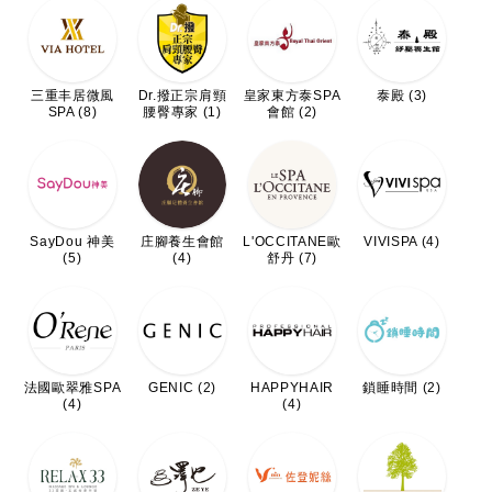
三重丰居微風
Dr.撥正宗肩頸
皇家東方泰SPA
泰殿 (3)
SPA (8)
腰臀專家 (1)
會館 (2)
SayDou 神美
庄腳養生會館
L'OCCITANE歐
VIVISPA (4)
(5)
(4)
舒丹 (7)
法國歐翠雅SPA
GENIC (2)
HAPPYHAIR
鎖睡時間 (2)
(4)
(4)