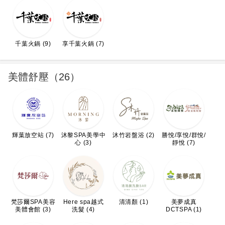
千葉火鍋 (9)
享千葉火鍋 (7)
美體舒壓（26）
輝葉放空站 (7)
沐黎SPA美學中
沐竹岩盤浴 (2)
勝悅/享悅/群悅/
心 (3)
靜悅 (7)
梵莎爾SPA美容
Here spa越式
清清顏 (1)
美夢成真
美體會館 (3)
洗髮 (4)
DCTSPA (1)