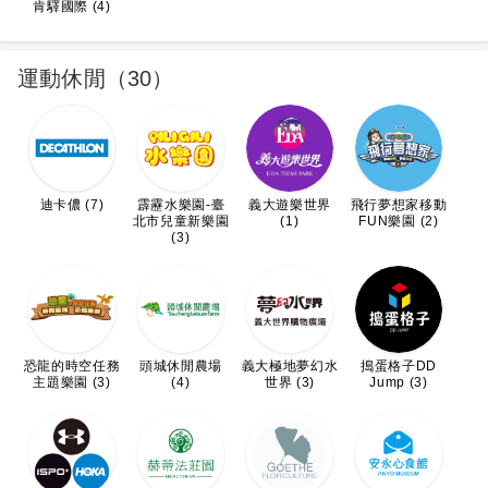
肯驛國際 (4)
運動休閒（30）
迪卡儂 (7)
霹靂水樂園-臺
義大遊樂世界
飛行夢想家移動
北市兒童新樂園
(1)
FUN樂園 (2)
(3)
恐龍的時空任務
頭城休閒農場
義大極地夢幻水
搗蛋格子DD
主題樂園 (3)
(4)
世界 (3)
Jump (3)