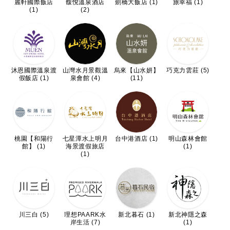
麗軒國際飯店
馥悅溫泉酒店
劍橋大飯店 (1)
旅幸福 (1)
(1)
(2)
沐恩國際溫泉渡
山灣水月景觀溫
烏來【山水妍】
巧克力雲莊 (5)
假飯店 (1)
泉會館 (4)
(11)
桃園【和陽行
七星潭水上明月
台中港酒店 (1)
明山森林會館
館】 (1)
海景渡假旅店
(1)
(1)
川三白 (5)
理想PAARK水
新北暮石 (1)
新北神隱之森
岸生活 (7)
(1)