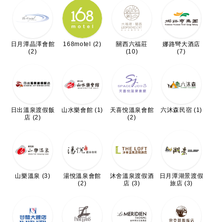
日月潭晶澤會館
168motel (2)
關西六福莊
娜路彎大酒店
(2)
(10)
(7)
日出溫泉渡假飯
山水樂會館 (1)
天喜悅溫泉會館
六沐森民宿 (1)
店 (2)
(2)
山樂溫泉 (3)
湯悅溫泉會館
沐舍溫泉渡假酒
日月潭湖景渡假
(2)
店 (3)
旅店 (3)