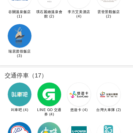
谷關溫泉飯店
璞石麗緻溫泉會
李方艾美酒店
雲登景觀飯店
(1)
館 (2)
(4)
(2)
瑞居渡假飯店
(3)
交通停車（17）
叫車吧 (4)
LINE GO 交通
悠遊卡 (4)
台灣大車隊 (2)
券 (4)