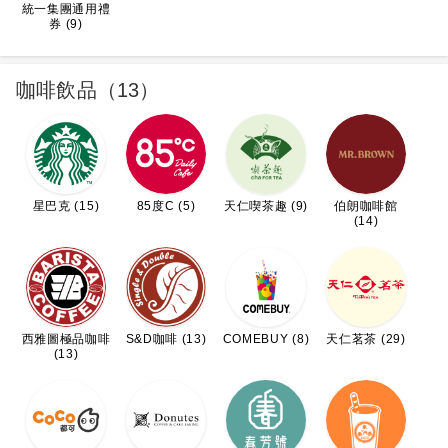
統一集團通用禮
券 (9)
咖啡飲品（13）
星巴克 (15)
85度C (5)
天仁喫茶趣 (9)
伯朗咖啡館
(14)
西雅圖極品咖啡
S&D咖啡 (13)
COMEBUY (8)
天仁茗茶 (29)
(13)