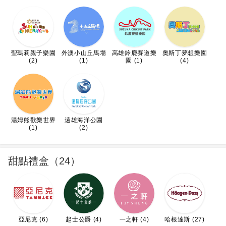
聖瑪莉親子樂園
外澳小山丘馬場
高雄鈴鹿賽道樂
奧斯丁夢想樂園
(2)
(1)
園 (1)
(4)
湯姆熊歡樂世界
遠雄海洋公園
(1)
(2)
甜點禮盒（24）
亞尼克 (6)
起士公爵 (4)
一之軒 (4)
哈根達斯 (27)