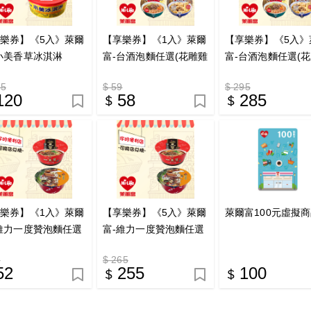
樂券】《5入》萊爾
【享樂券】《1入》萊爾
【享樂券】《5入》
小美香草冰淇淋
富-台酒泡麵任選(花雕雞
富-台酒泡麵任選(
麵/花雕酸菜牛肉碗麵/紅
麵/花雕酸菜牛肉碗
25
$ 59
$ 295
標米酒麻油雞麵)
標米酒麻油雞麵)
120
58
285
樂券】《1入》萊爾
【享樂券】《5入》萊爾
萊爾富100元虛擬
維力一度贊泡麵任選
富-維力一度贊泡麵任選
燒牛肉麵/爌肉麵)
(紅燒牛肉麵/爌肉麵)
3
$ 265
52
255
100