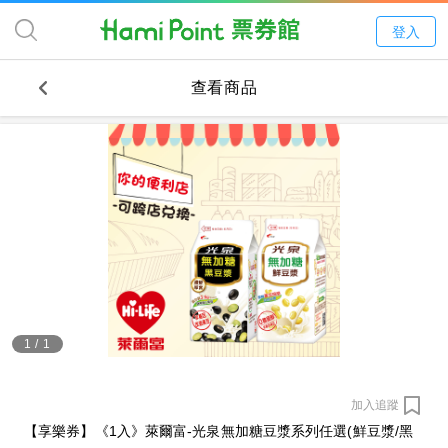
登入
查看商品
1
/
1
加入追蹤
【享樂券】《1入》萊爾富-光泉無加糖豆漿系列任選(鮮豆漿/黑