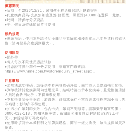
優惠期間
●日期：至2026/12/31，逾期依全程退費保證之規範辦理
●此兌換商品為-光泉無加糖豆漿(鮮豆漿、黑豆漿)400ml 任選擇一兌換。
●時間：請參考分店資訊
●平、假日及特殊節日皆可使用
預約規定
●無須預約，使用本券請持兌換商品至萊爾富櫃檯直接出示本券進行掃碼兌
換（請將螢幕亮度調到最大）。
使用限制
●限外帶
●每人每次不限使用憑證張數
●持憑證可擇台灣任一分店使用，萊爾富門市查詢:
https://www.hilife.com.tw/storeInquiry_street.aspx 。
注意事項
●若無法成功掃碼，請提供本券兩段條碼序號，由門市人員協助補印兌換。
●列印後請於兌換期間內使用完畢，結帳時請出示本兌換券，且兌換後店舖
人員將會收回此券，不得重覆使用。
●本兌換券請妥善保管，若遺失、毀損或保存不當而造成模糊辨識不清，恕
不補發；影印亦不得使用。
●如遇小白單列印失敗，包含卡紙、印刷不明顯等，請聯繫萊爾富客服：
0800-022-118，告知兌換序號，萊爾富客服會協助解除鎖定(約3工作
天)，解除後即可再次補印。
●使用時須符合本券載明之品牌與規格。商品一經兌換後，無法提供退貨及
換貨。