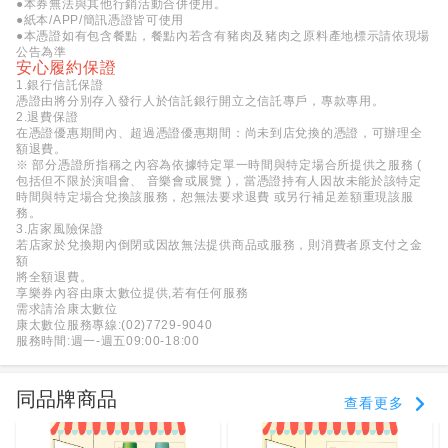
●本券無法與其他行銷活動合併使用。
●紙本/APP/簡訊憑證皆可使用
●本憑證如有包含餐點，餐點內若含有豬肉及豬肉之原料產地標示請依現場
公告為準
安心履約保證
1.銀行信託保證
憑證由將分別存入發行人於信託銀行開立之信託專戶，專款專用。
2.退費保證
在憑證優惠期間內、超過憑證優惠期間：尚未到店兌換的憑證，可辦理全
額退費。
※ 部分憑證所指稱之內容為依據特定單一時間與特定場合所提供之服務 (
包括但不限於演唱會、 音樂會或展覽 )，當憑證持有人因故未能於該特定
時間與特定場合兌換該服務，恕無法要求退費 或另行補足差額重現該服
務。
3.店家風險保證
若店家於兌換期內倒閉或因故無法提供商品或服務，則消費者原支付之金
額
將全額退費。
享樂券內容由康太數位提供,若有任何服務
需求請洽康太數位
康太數位服務專線:(02)7729-9040
服務時間:週一-週五09:00-18:00
同品牌商品
查看更多