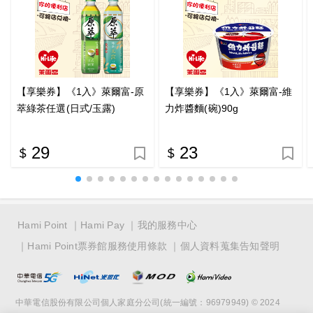
【享樂券】《1入》萊爾富-原
【享樂券】《1入》萊爾富-維
萃綠茶任選(日式/玉露)
力炸醬麵(碗)90g
29
23
Hami Point
Hami Pay
我的服務中心
Hami Point票券館服務使用條款
個人資料蒐集告知聲明
中華電信股份有限公司個人家庭分公司(統一編號：96979949) © 2024