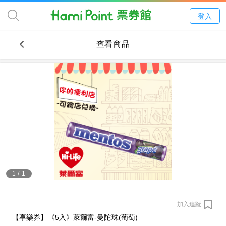
登入
查看商品
1
/
1
加入追蹤
【享樂券】《5入》萊爾富-曼陀珠(葡萄)