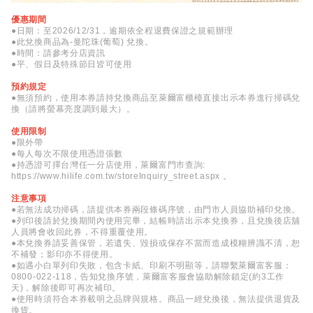
優惠期間
●日期：至2026/12/31，逾期依全程退費保證之規範辦理
●此兌換商品為-曼陀珠(葡萄) 兌換。
●時間：請參考分店資訊
●平、假日及特殊節日皆可使用
預約規定
●無須預約，使用本券請持兌換商品至萊爾富櫃檯直接出示本券進行掃碼兌
換（請將螢幕亮度調到最大）。
使用限制
●限外帶
●每人每次不限使用憑證張數
●持憑證可擇台灣任一分店使用，萊爾富門市查詢:
https://www.hilife.com.tw/storeInquiry_street.aspx 。
注意事項
●若無法成功掃碼，請提供本券兩段條碼序號，由門市人員協助補印兌換。
●列印後請於兌換期間內使用完畢，結帳時請出示本兌換券，且兌換後店舖
人員將會收回此券，不得重覆使用。
●本兌換券請妥善保管，若遺失、毀損或保存不當而造成模糊辨識不清，恕
不補發；影印亦不得使用。
●如遇小白單列印失敗，包含卡紙、印刷不明顯等，請聯繫萊爾富客服：
0800-022-118，告知兌換序號，萊爾富客服會協助解除鎖定(約3工作
天)，解除後即可再次補印。
●使用時須符合本券載明之品牌與規格。商品一經兌換後，無法提供退貨及
換貨。