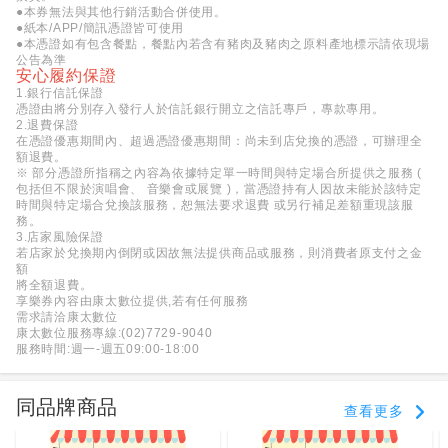
●本券無法與其他行銷活動合併使用。
●紙本/APP/簡訊憑證皆可使用
●本憑證如有包含餐點，餐點內若含有豬肉及豬肉之原料產地標示請依現場
公告為準
安心履約保證
1.銀行信託保證
憑證由將分別存入發行人於信託銀行開立之信託專戶，專款專用。
2.退費保證
在憑證優惠期間內、超過憑證優惠期間：尚未到店兌換的憑證，可辦理全
額退費。
※ 部分憑證所指稱之內容為依據特定單一時間與特定場合所提供之服務 (
包括但不限於演唱會、 音樂會或展覽 )，當憑證持有人因故未能於該特定
時間與特定場合兌換該服務，恕無法要求退費 或另行補足差額重現該服
務。
3.店家風險保證
若店家於兌換期內倒閉或因故無法提供商品或服務，則消費者原支付之金
額
將全額退費。
享樂券內容由康太數位提供,若有任何服務
需求請洽康太數位
康太數位服務專線:(02)7729-9040
服務時間:週一-週五09:00-18:00
同品牌商品
查看更多