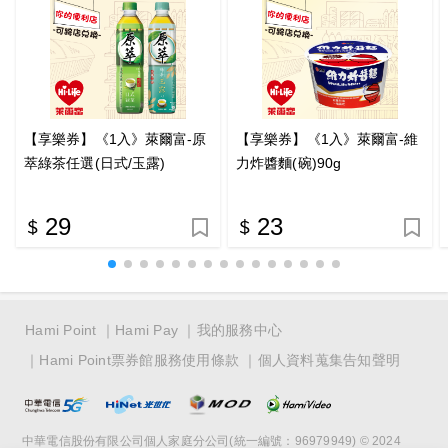
【享樂券】《1入》萊爾富-原
【享樂券】《1入》萊爾富-維
萃綠茶任選(日式/玉露)
力炸醬麵(碗)90g
29
23
Hami Point
Hami Pay
我的服務中心
Hami Point票券館服務使用條款
個人資料蒐集告知聲明
中華電信股份有限公司個人家庭分公司(統一編號：96979949) © 2024