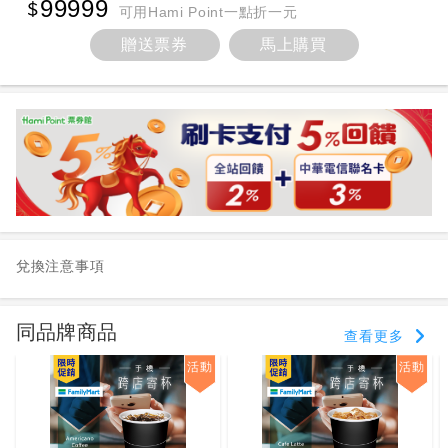
99999
可用Hami Point一點折一元
贈送票券
馬上購買
兌換注意事項
同品牌商品
查看更多
活動
活動