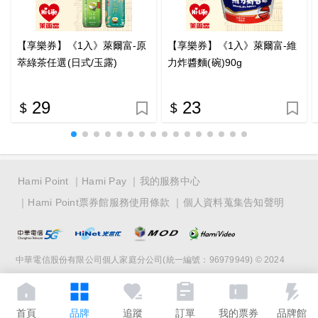
【享樂券】《1入》萊爾富-原
【享樂券】《1入》萊爾富-維
萃綠茶任選(日式/玉露)
力炸醬麵(碗)90g
29
23
Hami Point
Hami Pay
我的服務中心
Hami Point票券館服務使用條款
個人資料蒐集告知聲明
中華電信股份有限公司個人家庭分公司(統一編號：96979949) © 2024
首頁
品牌
追蹤
訂單
我的票券
品牌館