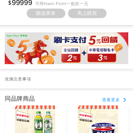
99999
可用Hami Point一點折一元
贈送票券
馬上購買
兌換注意事項
同品牌商品
查看更多