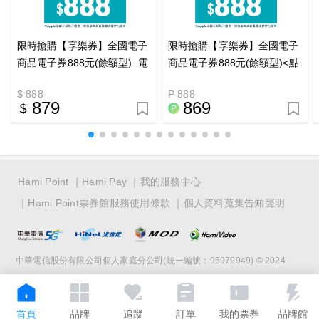
限時搶購【享樂券】全國電子
限時搶購【享樂券】全國電子
商品電子券888元(餘額型)_電
商品電子券888元(餘額型)<點
子憑證
數兌換>_電子憑證
$ 888
P 888
879
869
Hami Point
Hami Pay
我的服務中心
Hami Point票券館服務使用條款
個人資料蒐集告知聲明
中華電信股份有限公司個人家庭分公司(統一編號：96979949) © 2024
首頁
品牌
追蹤
訂單
我的票券
品牌館