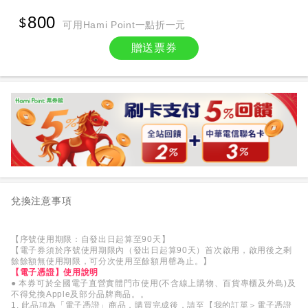
800
可用Hami Point一點折一元
贈送票券
兌換注意事項
【序號使用期限：自發出日起算至90天】
【電子券須於序號使用期限內（發出日起算90天）首次啟用，啟用後之剩
餘餘額無使用期限，可分次使用至餘額用罄為止。】
【電子憑證】使用說明
● 本券可於全國電子直營實體門市使用(不含線上購物、百貨專櫃及外島)及
不得兌換Apple及部分品牌商品。。
1. 此品項為「電子憑證」商品，購買完成後，請至【我的訂單＞電子憑證