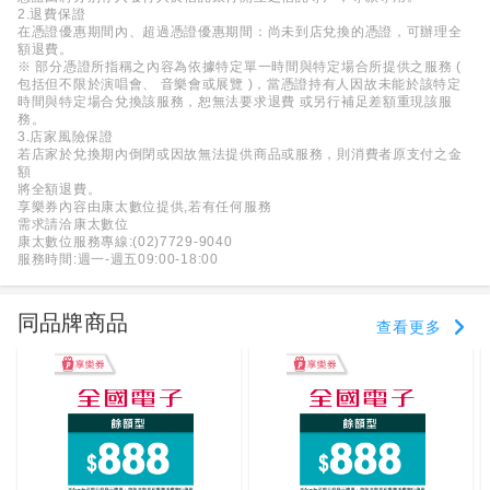
2.退費保證
在憑證優惠期間內、超過憑證優惠期間：尚未到店兌換的憑證，可辦理全
額退費。
※ 部分憑證所指稱之內容為依據特定單一時間與特定場合所提供之服務 (
包括但不限於演唱會、 音樂會或展覽 )，當憑證持有人因故未能於該特定
時間與特定場合兌換該服務，恕無法要求退費 或另行補足差額重現該服
務。
3.店家風險保證
若店家於兌換期內倒閉或因故無法提供商品或服務，則消費者原支付之金
額
將全額退費。
享樂券內容由康太數位提供,若有任何服務
需求請洽康太數位
康太數位服務專線:(02)7729-9040
服務時間:週一-週五09:00-18:00
同品牌商品
查看更多