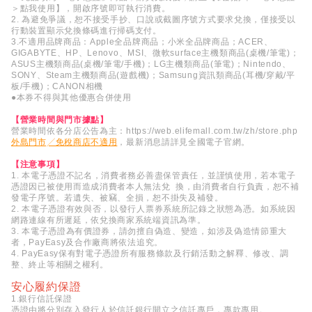
＞點我使用】，開啟序號即可執行消費。
2. 為避免爭議，恕不接受手抄、口說或截圖序號方式要求兌換，僅接受以
行動裝置顯示兌換條碼進行掃碼支付。
3.不適用品牌商品：Apple全品牌商品；小米全品牌商品；ACER、
GIGABYTE、HP、Lenovo、MSI、微軟surface主機類商品(桌機/筆電)；
ASUS主機類商品(桌機/筆電/手機)；LG主機類商品(筆電)；Nintendo、
SONY、Steam主機類商品(遊戲機)；Samsung資訊類商品(耳機/穿戴/平
板/手機)；CANON相機
●本券不得與其他優惠合併使用
【營業時間與門市據點】
營業時間依各分店公告為主：
https://web.elifemall.com.tw/zh/store.php
外島門市╱免稅商店不適用
，最新消息請詳見全國電子官網。
【注意事項】
1. 本電子憑證不記名，消費者務必善盡保管責任，並謹慎使用，若本電子
憑證因已被使用而造成消費者本人無法兌 換，由消費者自行負責，恕不補
發電子序號。若遺失、被竊、全損，恕不掛失及補發。
2. 本電子憑證有效與否，以發行人票券系統所記錄之狀態為憑。如系統因
網路連線有所遲延，依兌換商家系統端資訊為準。
3. 本電子憑證為有價證券，請勿擅自偽造、變造，如涉及偽造情節重大
者，PayEasy及合作廠商將依法追究。
4. PayEasy保有對電子憑證所有服務條款及行銷活動之解釋、修改、調
整、終止等相關之權利。
安心履約保證
1.銀行信託保證
憑證由將分別存入發行人於信託銀行開立之信託專戶，專款專用。