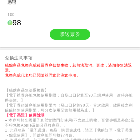
憑證
100
98
贈送票券
兌換注意事項
純點商品兌換完成後票券序號始生效，恕無法取消、更改，過期亦無法退
還。
兌換完成代表您已閱讀並同意此注意事項。
【純點商品無法退換貨】
【電子禮券序號兌換使用期限：自發出日起算至90天歸戶使用，逾時序號
將失效。】
【電子券須於序號使用期限內（發出日起算90天）首次啟用，啟用後之剩
餘餘額無使用期限，可分次使用至餘額用罄為止。】
【電子憑證】使用說明
● 本券可於全國電子直營實體門市使用(不含線上購物、百貨專櫃及外島)及
不得兌換Apple及部分品牌商品。。
1. 此品項為「電子憑證」商品，購買完成後，請至【我的訂單＞電子憑證
＞點我使用】，開啟序號即可執行消費。