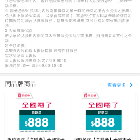
在憑證優惠期間內、超過憑證優惠期間：尚未到店兌換的憑證，可辦理全
額退費。
※ 部分憑證所指稱之內容為依據特定單一時間與特定場合所提供之服務 (
包括但不限於演唱會、 音樂會或展覽 )，當憑證持有人因故未能於該特定
時間與特定場合兌換該服務，恕無法要求退費 或另行補足差額重現該服
務。
3.店家風險保證
若店家於兌換期內倒閉或因故無法提供商品或服務，則消費者原支付之金
額
將全額退費。
享樂券內容由康太數位提供,若有任何服務
需求請洽康太數位
康太數位服務專線:(02)7729-9040
服務時間:週一-週五09:00-18:00
同品牌商品
查看更多
限時搶購【享樂券】全國電子
限時搶購【享樂券】全國電子