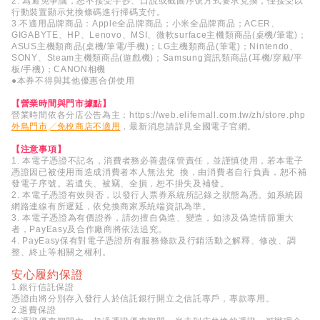
2. 為避免爭議，恕不接受手抄、口說或截圖序號方式要求兌換，僅接受以
行動裝置顯示兌換條碼進行掃碼支付。
3.不適用品牌商品：Apple全品牌商品；小米全品牌商品；ACER、
GIGABYTE、HP、Lenovo、MSI、微軟surface主機類商品(桌機/筆電)；
ASUS主機類商品(桌機/筆電/手機)；LG主機類商品(筆電)；Nintendo、
SONY、Steam主機類商品(遊戲機)；Samsung資訊類商品(耳機/穿戴/平
板/手機)；CANON相機
●本券不得與其他優惠合併使用
【營業時間與門市據點】
營業時間依各分店公告為主：
https://web.elifemall.com.tw/zh/store.php
外島門市╱免稅商店不適用
，最新消息請詳見全國電子官網。
【注意事項】
1. 本電子憑證不記名，消費者務必善盡保管責任，並謹慎使用，若本電子
憑證因已被使用而造成消費者本人無法兌 換，由消費者自行負責，恕不補
發電子序號。若遺失、被竊、全損，恕不掛失及補發。
2. 本電子憑證有效與否，以發行人票券系統所記錄之狀態為憑。如系統因
網路連線有所遲延，依兌換商家系統端資訊為準。
3. 本電子憑證為有價證券，請勿擅自偽造、變造，如涉及偽造情節重大
者，PayEasy及合作廠商將依法追究。
4. PayEasy保有對電子憑證所有服務條款及行銷活動之解釋、修改、調
整、終止等相關之權利。
安心履約保證
1.銀行信託保證
憑證由將分別存入發行人於信託銀行開立之信託專戶，專款專用。
2.退費保證