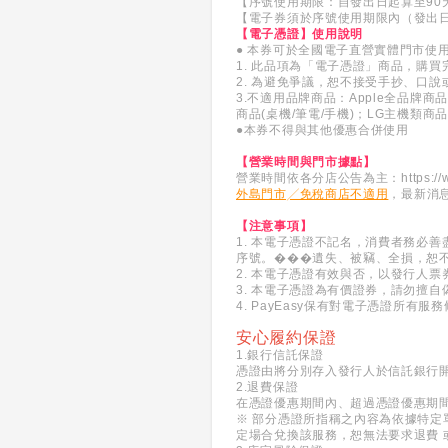
【序號使用期限：自發出日起算至90
【電子券須於序號使用期限內（發出
【電子憑證】使用說明
● 本券可於全國電子直營實體門市使用
1. 此品項為「電子憑證」商品，購
2. 為避免爭議，恕不接受手抄、口
3.不適用品牌商品：Apple全品牌商品；
商品(桌機/筆電/手機)；LG主機類商品(
●本券不得與其他優惠合併使用
【營業時間與門市據點】
營業時間依各分店公告為主：
https:/
外島門市╱免稅商店不適用
，最新消
【注意事項】
1. 本電子憑證不記名，消費者務必
序號。���遺失、被竊、全損，恕
2. 本電子憑證有效與否，以發行人
3. 本電子憑證為有價證券，請勿擅自
4. PayEasy保有對電子憑證所
安心履約保證
1.銀行信託保證
憑證由將分別存入發行人於信託銀行
2.退費保證
在憑證優惠期間內、超過憑證優惠期
※ 部分憑證所指稱之內容為依據特定
定場合兌換該服務，恕無法要求退費 