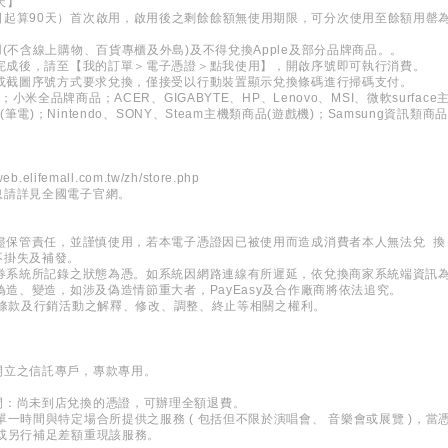
天】
日起算90天）首次啟用，啟用後之剩餘餘額無使用期限，可分次使用至餘額用罄
(不含線上購物、百貨專櫃及外島)及不得兌換Apple及部分品牌商品。。
買完成後，請至【我的訂單＞電子憑證＞點我使用】，開啟序號即可執行消費。
說或截圖序號方式要求兌換，僅接受以行動裝置顯示兌換條碼進行掃碼支付。
小米全品牌商品；ACER、GIGABYTE、HP、Lenovo、MSI、微軟surfac
筆電)；Nintendo、SONY、Steam主機類商品(遊戲機)；Samsung資訊類商
/web.elifemall.com.tw/zh/store.php
息請詳見全國電子官網。
善盡保管責任，並謹慎使用，若本電子憑證因已被使用而造成消費者本人無法兌 
不掛失及補發。
票券系統所記錄之狀態為憑。如系統因網路連線有所遲延，依兌換商家系統端資訊
偽造、變造，如涉及偽造情節重大者，PayEasy及合作廠商將依法追究。
有服務條款及行銷活動之解釋、修改、調整、終止等相關之權利。
開立之信託專戶，專款專用。
間：尚未到店兌換的憑證，可辦理全額退費。
單一時間與特定場合所提供之服務 ( 包括但不限於演唱會、 音樂會或展覽 )，
或另行補足差額重現該服務。