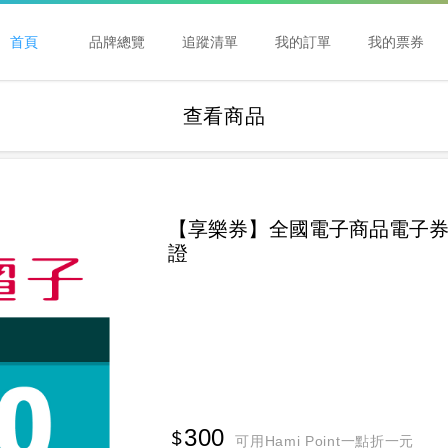
首頁
品牌總覽
追蹤清單
我的訂單
我的票券
查看商品
【享樂券】全國電子商品電子券3
證
300
可用Hami Point一點折一元