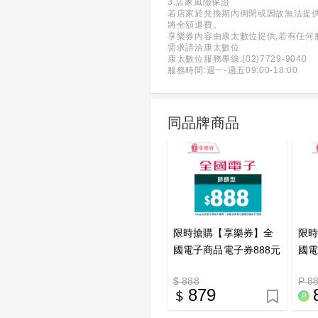
3.店家風險保證
若店家於兌換期內倒閉或因故無法提
將全額退費。
享樂券內容由康太數位提供,若有任何
需求請洽康太數位
康太數位服務專線:(02)7729-9040
服務時間:週一-週五09:00-18:00
同品牌商品
限時搶購【享樂券】全
限
國電子商品電子券888元
國電
(餘額型)_電子憑證
(餘
$ 888
P 8
子
879