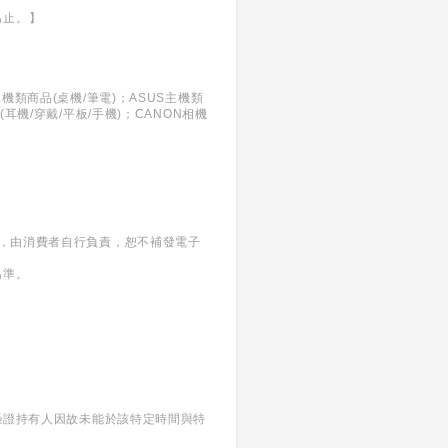
為止。】
e主機類商品(桌機/筆電)；ASUS主機類
品(耳機/穿戴/平板/手機)；CANON相機
換，由消費者自行負責，恕不補發電子
為準。
當憑證持有人因故未能於該特定時間與特