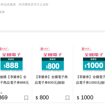
供商品或服務，則消費者原支付之金額
服務
時搶購【享樂券】全
【享樂券】全國電子商
【享樂券】全國電
子商品電子券888元
品電子券800元(餘額
品電子券1000元(
額型)<點數兌換>_電
型)_電子憑證
型)_電子憑證
88
憑證
869
800
1000