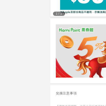
1
/
1
兌換注意事項