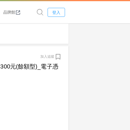
品牌館
登入
加入追蹤
00元(餘額型)_電子憑