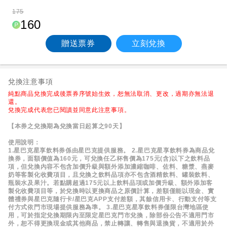
175
160
贈送票券
立刻兌換
兌換注意事項
純點商品兌換完成後票券序號始生效，恕無法取消、更改，過期亦無法退
還。
兌換完成代表您已閱讀並同意此注意事項。
【本券之兌換期為兌換當日起算之90天】
使用說明：
1.星巴克星享飲料券係由星巴克提供服務。
2.星巴克星享飲料券為商品兌
換券，面額價值為160元，可兌換任乙杯售價為175元(含)以下之飲料品
項，但兌換內容不包含加價升級與額外添加濃縮咖啡、佐料、糖漿、燕麥
奶等客製化收費項目，且兌換之飲料品項亦不包含酒精飲料、罐裝飲料、
瓶裝水及果汁。若點購超過175元以上飲料品項或加價升級、額外添加客
製化收費項目等，於兌換時以更換商品之原價計算，差額僅能以現金、實
體禮券與星巴克隨行卡/星巴克APP支付差額，其餘信用卡、行動支付等支
付方式依門市現場提供服務為準。
3.星巴克星享飲料券僅限台灣地區使
用，可於指定兌換期限內至限定星巴克門市兌換，除部份公告不適用門市
外，恕不得更換現金或其他商品，禁止轉讓、轉售與退換貨，不適用於外