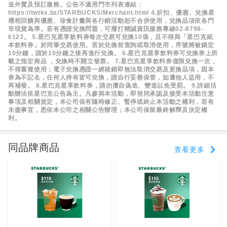
送外賣及預訂服務。公告不適用門市列表連結：
https://twtks.bz/STARBUCKS/Merchant.html
4.折扣、優惠、兌換星
禮程回饋與優惠、珍食計畫與各行銷活動恕不合併使用，兌換品項依各門
市現貨為準。若有憑證兌換問題，可撥打精誠資訊服務專線02-8798-
6123。
5.星巴克星享飲料券每次交易可兌換10張，且不得與「星巴克紙
本飲料券」於同筆交易使用。若於兌換前查詢或取消使用，序號將被鎖定
10分鐘，請於10分鐘之後再進行兌換。
6.星巴克星享飲料券可兌換券上所
載之指定商品 ，兌換時不開立發票。
7.星巴克星享飲料券僅限兌換一次，
不得重複使用；電子兌換憑證一經核銷即無法取消交易及更換品項，因本
券為不記名，任何人持有皆可兌換，請自行妥善保管，如遭他人盜用，不
再補發。
8.星巴克星享飲料券，請勿擅自偽造、變造以免受罰。
9.詳細活
動辦法依星巴克公告為主。凡參與本活動，即視同承認及接受本活動注意
事項及相關規定，本公司保有隨時修正、暫停或終止本活動之權利，若有
未盡事宜，悉依本公司之相關公告辦理；本公司保留最終解釋及決定權
利。
同品牌商品
查看更多