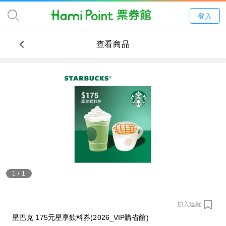
登入
查看商品
1
/
1
加入追蹤
星巴克 175元星享飲料券(2026_VIP購省館)