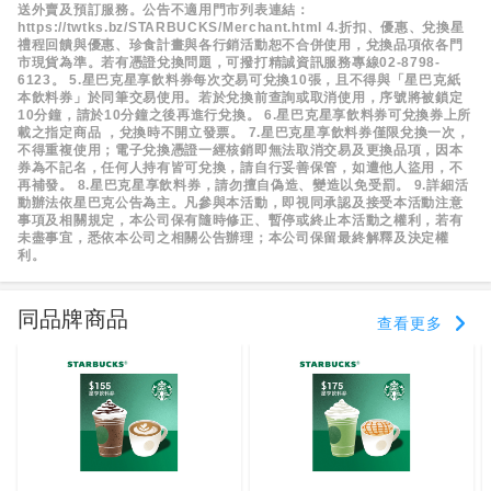
送外賣及預訂服務。公告不適用門市列表連結：
https://twtks.bz/STARBUCKS/Merchant.html
4.折扣、優惠、兌換星
禮程回饋與優惠、珍食計畫與各行銷活動恕不合併使用，兌換品項依各門
市現貨為準。若有憑證兌換問題，可撥打精誠資訊服務專線02-8798-
6123。
5.星巴克星享飲料券每次交易可兌換10張，且不得與「星巴克紙
本飲料券」於同筆交易使用。若於兌換前查詢或取消使用，序號將被鎖定
10分鐘，請於10分鐘之後再進行兌換。
6.星巴克星享飲料券可兌換券上所
載之指定商品 ，兌換時不開立發票。
7.星巴克星享飲料券僅限兌換一次，
不得重複使用；電子兌換憑證一經核銷即無法取消交易及更換品項，因本
券為不記名，任何人持有皆可兌換，請自行妥善保管，如遭他人盜用，不
再補發。
8.星巴克星享飲料券，請勿擅自偽造、變造以免受罰。
9.詳細活
動辦法依星巴克公告為主。凡參與本活動，即視同承認及接受本活動注意
事項及相關規定，本公司保有隨時修正、暫停或終止本活動之權利，若有
未盡事宜，悉依本公司之相關公告辦理；本公司保留最終解釋及決定權
利。
同品牌商品
查看更多