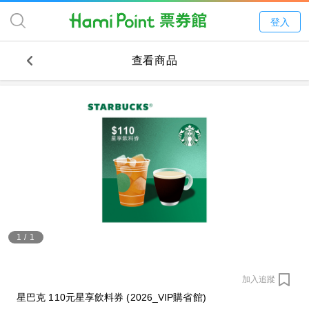
登入
查看商品
1
/
1
加入追蹤
星巴克 110元星享飲料券 (2026_VIP購省館)