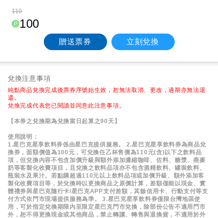
110
100
贈送票券
立刻兌換
兌換注意事項
純點商品兌換完成後票券序號始生效，恕無法取消、更改，過期亦無法退
還。
兌換完成代表您已閱讀並同意此注意事項。
【本券之兌換期為兌換當日起算之90天】
使用說明：
1.星巴克星享飲料券係由星巴克提供服務。
2.星巴克星享飲料券為商品兌
換券，面額價值為100元，可兌換任乙杯售價為110元(含)以下之飲料品
項，但兌換內容不包含加價升級與額外添加濃縮咖啡、佐料、糖漿、燕麥
奶等客製化收費項目，且兌換之飲料品項亦不包含酒精飲料、罐裝飲料、
瓶裝水及果汁。若點購超過110元以上飲料品項或加價升級、額外添加客
製化收費項目等，於兌換時以更換商品之原價計算，差額僅能以現金、實
體禮券與星巴克隨行卡/星巴克APP支付差額，其餘信用卡、行動支付等支
付方式依門市現場提供服務為準。
3.星巴克星享飲料券僅限台灣地區使
用，可於指定兌換期限內至限定星巴克門市兌換，除部份公告不適用門市
外，恕不得更換現金或其他商品，禁止轉讓、轉售與退換貨，不適用於外