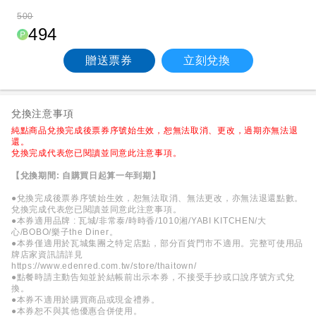
500
494
贈送票券
立刻兌換
兌換注意事項
純點商品兌換完成後票券序號始生效，恕無法取消、更改，過期亦無法退
還。
兌換完成代表您已閱讀並同意此注意事項。
【兌換期間: 自購買日起算一年到期】
●兌換完成後票券序號始生效，恕無法取消、無法更改，亦無法退還點數。
兌換完成代表您已閱讀並同意此注意事項。
●本券適用品牌 : 瓦城/非常泰/時時香/1010湘/YABI KITCHEN/大
心/BOBO/樂子the Diner。
●本券僅適用於瓦城集團之特定店點，部分百貨門市不適用。完整可使用品
牌店家資訊請詳見
https://www.edenred.com.tw/store/thaitown/
●點餐時請主動告知並於結帳前出示本券，不接受手抄或口說序號方式兌
換。
●本券不適用於購買商品或現金禮券。
●本券恕不與其他優惠合併使用。