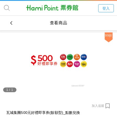
登入
查看商品
99折
1
/
1
加入追蹤
瓦城集團500元好禮即享券(餘額型)_點數兌換