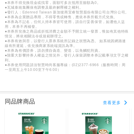
●本券不得兌換現金或找零，面額可多次抵用至餘額為0。
●瓦城泰統集團保有調整及最終解釋權之權利。
●發行人：Edenred Taiwan 新加坡商宜睿智慧股份有限公司台灣分公司。
●本券為企業贈品專用，不得零售或轉售，應依本券所載方式兌換。
●本券為不記名，任何人持本券皆可使用，請自行妥善保管，如遭他人盜
用，本券不再補發。
●本券所兌換之商品或折抵消費之金額不予開立統一發票，惟如有其他特殊
情況，將依相關法令或規範辦理之。
●本券有效與否，以發行人票券系統所記錄之狀態為憑。 如系統因網路連
線有所遲延，依兌換商家系統端資訊為準。
●本券為有價證券，請勿擅自偽造、變造，以免觸犯刑責。
●除重大影響持券人權益之情況外，發行人保留調整本券記載事項文字之權
利。
●本券使用問題請洽智慧時尚客服專線：(02)2377-6966（服務時間：周
一至周五上午10:00至下午6:00）
同品牌商品
查看更多