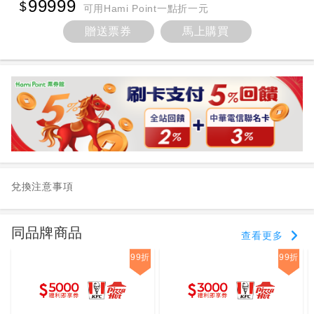
99999
可用Hami Point一點折一元
贈送票券
馬上購買
兌換注意事項
同品牌商品
查看更多
99折
99折