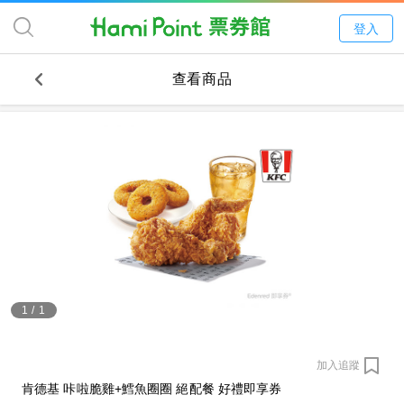
登入
查看商品
1
/
1
加入追蹤
肯德基 咔啦脆雞+鱈魚圈圈 絕配餐 好禮即享券