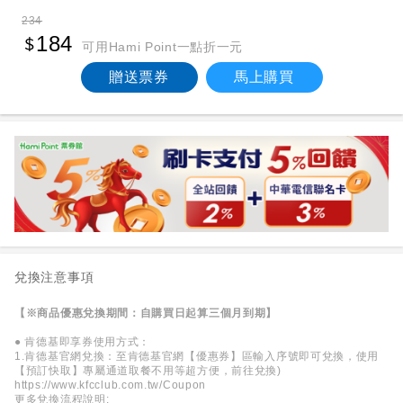
234
184
可用Hami Point一點折一元
贈送票券
馬上購買
兌換注意事項
【※商品優惠兌換期間：自購買日起算三個月到期】
● 肯德基即享券使用方式：
1.肯德基官網兌換：至肯德基官網【優惠券】區輸入序號即可兌換，使用
【預訂快取】專屬通道取餐不用等超方便，前往兌換)
https://www.kfcclub.com.tw/Coupon
更多兌換流程說明: