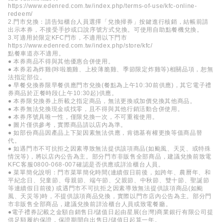
https://www.edenred.com.tw/index.php/terms-of-use/kfc-online-
redeem/
2.門市兌換：請告知櫃台人員選擇「兌換掃券」按鍵進行核銷，結帳前請
出示本券，不接受手抄或口說序號方式兌換。可使用自助點餐機兌換。
3.可適用於限定KFC門市，不適用以下門市
https://www.edenred.com.tw/index.php/store/kfc/
點餐車道亦不適用。
● 本券商品不得與其他優惠合併使用。
● 本券若為炸雞(咔啦脆雞、上校薄脆雞、季節限定炸雞等)相關品項，恕無
法指定部位。
● 早餐兌換券限早餐供應門市兌換(餐點為上午10:30前供應)，其它電子禮
券商品於正餐時段(上午10:30起)供應。
● 本券限兌換券上所載之指定商品，無法更換或加價兌換其他商品。
● 本券無法兌換現金或找零，且不得與其他行銷活動合併使用。
● 本券序號具唯一性，僅限兌換一次，不可重複使用。
● 圖片僅供參考，實際商品請以店內為準。
● 如部份商品因產品上下架因素無法供應，肯德基有權更換等值商品替
代。
● 如遇門市不可抗拒之因素導致無法提供該項商品(如颱風、天災、或特殊
情況等)，將以店內公告為主。部分門市非販售全部商品，建議兌換前致電
KFC客服0800-068-007確認是否供應或詳洽櫃台人員。
● 菜單簡化說明：門市菜單簡化時間(連續假日前後，如跨年、農曆年、和
平紀念日、兒童節、母親節、端午節、父親節、中秋節、雙十節、聖誕節
等連續假日前後) 或遇門市不可抗拒之因素導致無法提供該項商品(如颱
風、天災等)時，不提供該項商品兌換，實際以門市店內公告為主。部分門
市非販售全部商品，建議兌換前詳洽櫃台人員或致電餐廳。
●電子禮券記載之金額自銷售日/儲值日起由星展(台灣)商業銀行有限公司提
供足額履約保證，保證期間自出售日/儲值日起算一年。