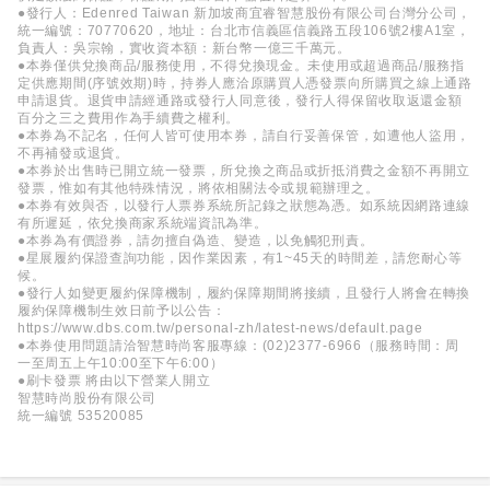
●發行人：Edenred Taiwan 新加坡商宜睿智慧股份有限公司台灣分公司，
統一編號：70770620，地址：台北市信義區信義路五段106號2樓A1室，
負責人：吳宗翰，實收資本額：新台幣一億三千萬元。
●本券僅供兌換商品/服務使用，不得兌換現金。未使用或超過商品/服務指
定供應期間(序號效期)時，持券人應洽原購買人憑發票向所購買之線上通路
申請退貨。退貨申請經通路或發行人同意後，發行人得保留收取返還金額
百分之三之費用作為手續費之權利。
●本券為不記名，任何人皆可使用本券，請自行妥善保管，如遭他人盜用，
不再補發或退貨。
●本券於出售時已開立統一發票，所兌換之商品或折抵消費之金額不再開立
發票，惟如有其他特殊情況，將依相關法令或規範辦理之。
●本券有效與否，以發行人票券系統所記錄之狀態為憑。如系統因網路連線
有所遲延，依兌換商家系統端資訊為準。
●本券為有價證券，請勿擅自偽造、變造，以免觸犯刑責。
●星展履約保證查詢功能，因作業因素，有1~45天的時間差，請您耐心等
候。
●發行人如變更履約保障機制，履約保障期間將接續，且發行人將會在轉換
履約保障機制生效日前予以公告：
https://www.dbs.com.tw/personal-zh/latest-news/default.page
●本券使用問題請洽智慧時尚客服專線：(02)2377-6966（服務時間：周
一至周五上午10:00至下午6:00）
●刷卡發票 將由以下營業人開立
智慧時尚股份有限公司
統一編號 53520085