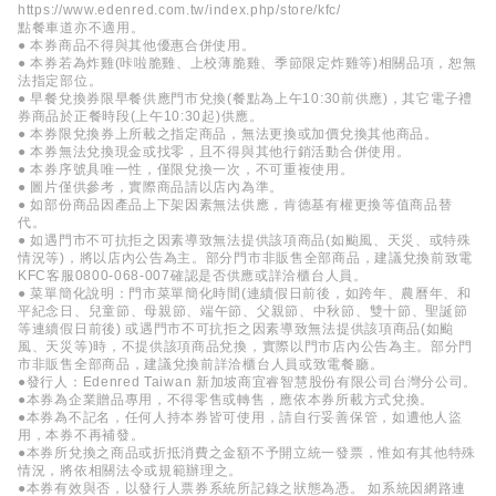
https://www.edenred.com.tw/index.php/store/kfc/
點餐車道亦不適用。
● 本券商品不得與其他優惠合併使用。
● 本券若為炸雞(咔啦脆雞、上校薄脆雞、季節限定炸雞等)相關品項，恕無
法指定部位。
● 早餐兌換券限早餐供應門市兌換(餐點為上午10:30前供應)，其它電子禮
券商品於正餐時段(上午10:30起)供應。
● 本券限兌換券上所載之指定商品，無法更換或加價兌換其他商品。
● 本券無法兌換現金或找零，且不得與其他行銷活動合併使用。
● 本券序號具唯一性，僅限兌換一次，不可重複使用。
● 圖片僅供參考，實際商品請以店內為準。
● 如部份商品因產品上下架因素無法供應，肯德基有權更換等值商品替
代。
● 如遇門市不可抗拒之因素導致無法提供該項商品(如颱風、天災、或特殊
情況等)，將以店內公告為主。部分門市非販售全部商品，建議兌換前致電
KFC客服0800-068-007確認是否供應或詳洽櫃台人員。
● 菜單簡化說明：門市菜單簡化時間(連續假日前後，如跨年、農曆年、和
平紀念日、兒童節、母親節、端午節、父親節、中秋節、雙十節、聖誕節
等連續假日前後) 或遇門市不可抗拒之因素導致無法提供該項商品(如颱
風、天災等)時，不提供該項商品兌換，實際以門市店內公告為主。部分門
市非販售全部商品，建議兌換前詳洽櫃台人員或致電餐廳。
●發行人：Edenred Taiwan 新加坡商宜睿智慧股份有限公司台灣分公司。
●本券為企業贈品專用，不得零售或轉售，應依本券所載方式兌換。
●本券為不記名，任何人持本券皆可使用，請自行妥善保管，如遭他人盜
用，本券不再補發。
●本券所兌換之商品或折抵消費之金額不予開立統一發票，惟如有其他特殊
情況，將依相關法令或規範辦理之。
●本券有效與否，以發行人票券系統所記錄之狀態為憑。 如系統因網路連