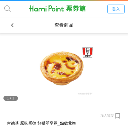
登入
查看商品
1
/
1
加入追蹤
肯德基 原味蛋撻 好禮即享券_點數兌換