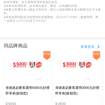
線有所遲延，依兌換商家系統端資訊為準。
●本券為有價證券，請勿擅自偽造、變造，以免觸犯刑責。
●除重大影響持券人權益之情況外，發行人保留調整本券記載事項文字之權
利。
●本券使用問題請洽智慧時尚客服專線：(02)2377-6966（服務時間：周
一至周五上午10:00至下午6:00）
同品牌商品
查看更多
99折
99折
肯德基必勝客通用5000元好禮
肯德基必勝客通用3000元好禮
即享券(餘額型)
即享券(餘額型)
$ 5000
$ 3000