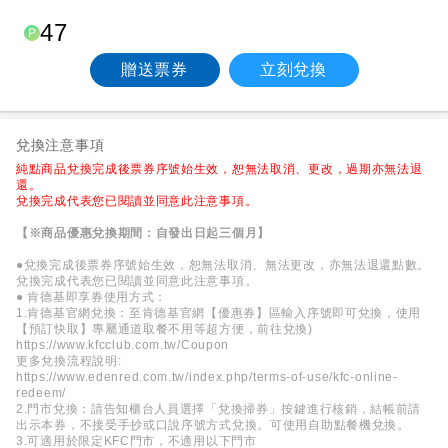
47
贈送票券
立刻兌換
兌換注意事項
純點商品兌換完成後票券序號始生效，恕無法取消、更改，過期亦無法退
還。
兌換完成代表您已閱讀並同意此注意事項。
【※商品優惠兌換期間：自發出日起三個月】
●兌換完成後票券序號始生效，恕無法取消、無法更改，亦無法退還點數。
兌換完成代表您已閱讀並同意此注意事項。
● 肯德基即享券使用方式：
1.肯德基官網兌換：至肯德基官網【優惠券】區輸入序號即可兌換，使用
【預訂快取】專屬通道取餐不用等超方便，前往兌換)
https://www.kfcclub.com.tw/Coupon
更多兌換流程說明:
https://www.edenred.com.tw/index.php/terms-of-use/kfc-online-
redeem/
2.門市兌換：請告知櫃台人員選擇「兌換掃券」按鍵進行核銷，結帳前請
出示本券，不接受手抄或口說序號方式兌換。可使用自助點餐機兌換。
3.可適用於限定KFC門市，不適用以下門市