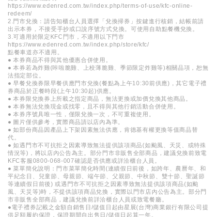
https://www.edenred.com.tw/index.php/terms-of-use/kfc-online-
redeem/
2.門市兌換：請告知櫃台人員選擇「兌換掃券」按鍵進行核銷，結帳前請
出示本券，不接受手抄或口說序號方式兌換。可使用自助點餐機兌換。
3.可適用於限定KFC門市，不適用以下門市
https://www.edenred.com.tw/index.php/store/kfc/
點餐車道亦不適用。
● 本券商品不得與其他優惠合併使用。
● 本券若為炸雞(咔啦脆雞、上校薄脆雞、季節限定炸雞等)相關品項，恕無
法指定部位。
● 早餐兌換券限早餐供應門市兌換(餐點為上午10:30前供應)，其它電子禮
券商品於正餐時段(上午10:30起)供應。
● 本券限兌換券上所載之指定商品，無法更換或加價兌換其他商品。
● 本券無法兌換現金或找零，且不得與其他行銷活動合併使用。
● 本券序號具唯一性，僅限兌換一次，不可重複使用。
● 圖片僅供參考，實際商品請以店內為準。
● 如部份商品因產品上下架因素無法供應，肯德基有權更換等值商品替
代。
● 如遇門市不可抗拒之因素導致無法提供該項商品(如颱風、天災、或特殊
情況等)，將以店內公告為主。部分門市非販售全部商品，建議兌換前致電
KFC客服0800-068-007確認是否供應或詳洽櫃台人員。
● 菜單簡化說明：門市菜單簡化時間(連續假日前後，如跨年、農曆年、和
平紀念日、兒童節、母親節、端午節、父親節、中秋節、雙十節、聖誕節
等連續假日前後) 或遇門市不可抗拒之因素導致無法提供該項商品(如颱
風、天災等)時，不提供該項商品兌換，實際以門市店內公告為主。部分門
市非販售全部商品，建議兌換前詳洽櫃台人員或致電餐廳。
●電子禮券記載之金額自銷售日/儲值日起由星展(台灣)商業銀行有限公司提
供足額履約保證，保證期間自出售日/儲值日起算一年。