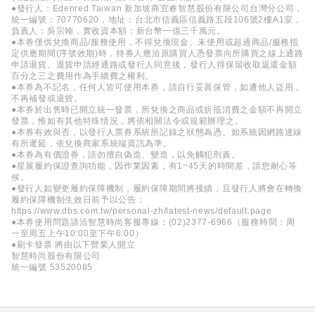
●發行人：Edenred Taiwan 新加坡商宜睿智慧股份有限公司台灣分公司，
統一編號：70770620，地址：台北市信義區信義路五段106號2樓A1室，
負責人：吳宗翰，實收資本額：新台幣一億三千萬元。
●本券僅供兌換商品/服務使用，不得兌換現金。未使用或超過商品/服務指
定供應期間(序號效期)時，持券人應洽原購買人憑發票向所購買之線上通路
申請退貨。退貨申請經通路或發行人同意後，發行人得保留收取返還金額
百分之三之費用作為手續費之權利。
●本券為不記名，任何人皆可使用本券，請自行妥善保管，如遭他人盜用，
不再補發或退貨。
●本券於出售時已開立統一發票，所兌換之商品或折抵消費之金額不再開立
發票，惟如有其他特殊情況，將依相關法令或規範辦理之。
●本券有效與否，以發行人票券系統所記錄之狀態為憑。如系統因網路連線
有所遲延，依兌換商家系統端資訊為準。
●本券為有價證券，請勿擅自偽造、變造，以免觸犯刑責。
●星展履約保證查詢功能，因作業因素，有1~45天的時間差，請您耐心等
候。
●發行人如變更履約保障機制，履約保障期間將接續，且發行人將會在轉換
履約保障機制生效日前予以公告：
https://www.dbs.com.tw/personal-zh/latest-news/default.page
●本券使用問題請洽智慧時尚客服專線：(02)2377-6966（服務時間：周
一至周五上午10:00至下午6:00）
●刷卡發票 將由以下營業人開立
智慧時尚股份有限公司
統一編號 53520085