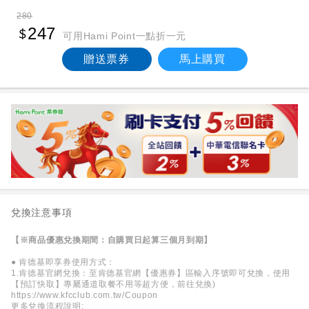
280
247
可用Hami Point一點折一元
贈送票券
馬上購買
兌換注意事項
【※商品優惠兌換期間：自購買日起算三個月到期】
● 肯德基即享券使用方式：
1.肯德基官網兌換：至肯德基官網【優惠券】區輸入序號即可兌換，使用
【預訂快取】專屬通道取餐不用等超方便，前往兌換)
https://www.kfcclub.com.tw/Coupon
更多兌換流程說明: