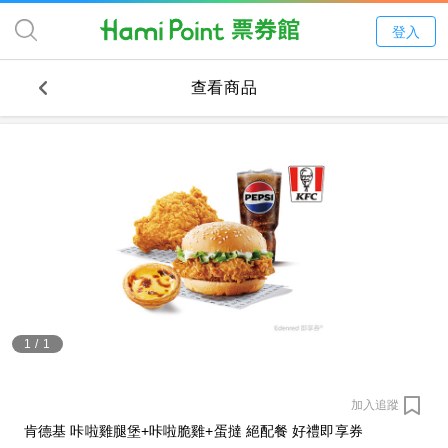
登入
查看商品
1
/
1
加入追蹤
肯德基 咔啦雞腿堡+咔啦脆雞+蛋撻 絕配餐 好禮即享券